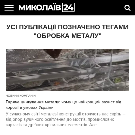
ГОЛОВНІ
УСІ ПУБЛІКАЦІЇ ПОЗНАЧЕНО ТЕГАМИ
НОВИНИ
НОВИНИ
МИКОЛАЇВСЬКА
НОВИНИ
УКРАЇНА
НОВИНИ
АСТРОЛОГІЯ
СВЯТА
КОРИСНІ
МИКОЛАЄВА
ОБЛАСТЬ
СПОРТУ
ТА СВІТ
КОМПАНІЙ
В
СТАТТІ
УКРАЇНІ
"ОБРОБКА МЕТАЛУ"
НОВИНИ КОМПАНІЙ
Гаряче цинкування металу: чому це найкращий захист від
корозії в умовах України
У сучасному світі металеві конструкції оточують нас скрізь —
від опор вуличного освітлення до мостів, промислових
каркасів та дрібних кріпильних елементів. Але...