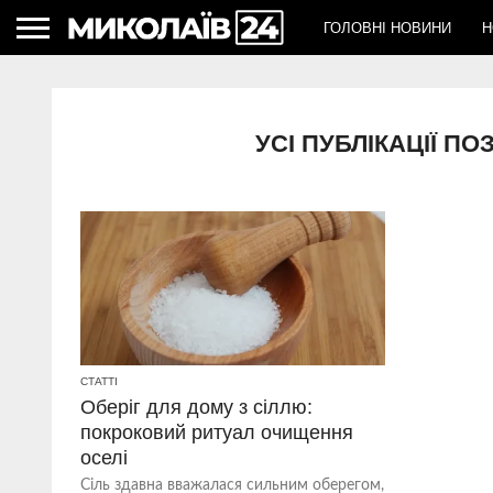
ГОЛОВНІ НОВИНИ
Н
УСІ ПУБЛІКАЦІЇ П
СТАТТІ
Оберіг для дому з сіллю:
покроковий ритуал очищення
оселі
Сіль здавна вважалася сильним оберегом,