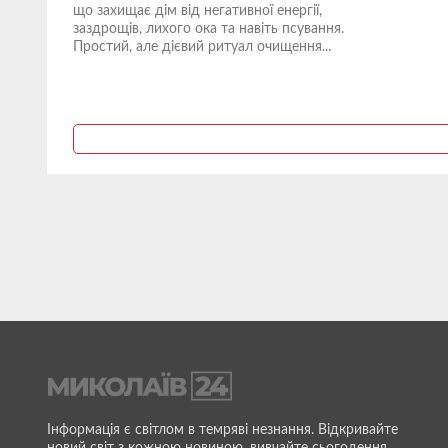
що захищає дім від негативної енергії,
заздрощів, лихого ока та навіть псування.
Простий, але дієвий ритуал очищення...
Інформація є світлом в темряві незнання. Відкривайте
новий світ з кожною новиною, вивчайте сьогодення,