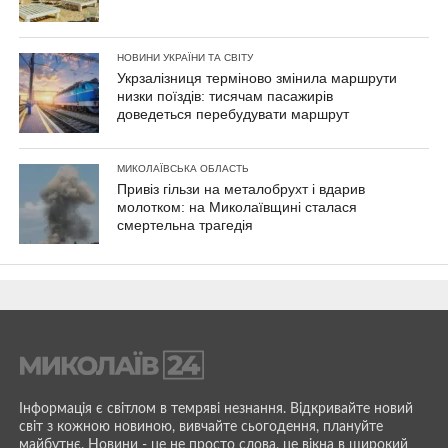
НОВИНИ УКРАЇНИ ТА СВІТУ
Укрзалізниця терміново змінила маршрути
низки поїздів: тисячам пасажирів
доведеться перебудувати маршрут
МИКОЛАЇВСЬКА ОБЛАСТЬ
Привіз гільзи на металобрухт і вдарив
молотком: на Миколаївщині сталася
смертельна трагедія
Інформація є світлом в темряві незнання. Відкривайте новий
світ з кожною новиною, вивчайте сьогодення, плануйте
майбутнє. Новини - це не просто слова, це вікна в широкий