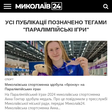
ГОЛОВНІ
УСІ ПУБЛІКАЦІЇ ПОЗНАЧЕНО ТЕГАМИ
НОВИНИ
НОВИНИ
МИКОЛАЇВСЬКА
НОВИНИ
УКРАЇНА
НОВИНИ
АСТРОЛОГІЯ
СВЯТА
КОРИСНІ
МИКОЛАЄВА
ОБЛАСТЬ
СПОРТУ
ТА СВІТ
КОМПАНІЙ
В
СТАТТІ
УКРАЇНІ
"ПАРАЛІМПІЙСЬКІ ІГРИ"
СПОРТ
Миколаївська спортсменка здобула «бронзу» на
Паралімпійських іграх
На Паралімпійський іграх-2024 миколаївська спортсменка
Анна Гонтар здобула медаль. Про це повідомили у пресслужбі
Миколаївської міської ради, передає Миколаїв24.
Миколаївська спортсменка Анна...