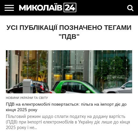
ГОЛОВНІ
УСІ ПУБЛІКАЦІЇ ПОЗНАЧЕНО ТЕГАМИ
НОВИНИ
НОВИНИ
МИКОЛАЇВСЬКА
НОВИНИ
УКРАЇНА
НОВИНИ
АСТРОЛОГІЯ
СВЯТА
КОРИСНІ
МИКОЛАЄВА
ОБЛАСТЬ
СПОРТУ
ТА СВІТ
КОМПАНІЙ
В
СТАТТІ
УКРАЇНІ
"ПДВ"
НОВИНИ УКРАЇНИ ТА СВІТУ
ПДВ на електромобілі повертається: пільга на імпорт діє до
кінця 2025 року
Пільговий режим щодо сплати податку на додану вартість
(ПДВ) при імпорті електромобілів в Україну діє лише до кінця
2025 року і не...