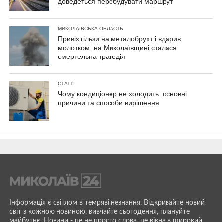
доведеться перебудувати маршрут
МИКОЛАЇВСЬКА ОБЛАСТЬ
Привіз гільзи на металобрухт і вдарив
молотком: на Миколаївщині сталася
смертельна трагедія
СТАТТІ
Чому кондиціонер не холодить: основні
причини та способи вирішення
Інформація є світлом в темряві незнання. Відкривайте новий
світ з кожною новиною, вивчайте сьогодення, плануйте
майбутнє. Новини - це не просто слова, це вікна в широкий