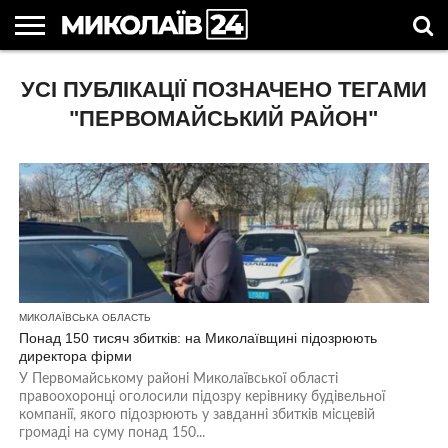
ГОЛОВНІ
УСІ ПУБЛІКАЦІЇ ПОЗНАЧЕНО ТЕГАМИ
НОВИНИ
НОВИНИ
МИКОЛАЇВСЬКА
НОВИНИ
УКРАЇНА
НОВИНИ
АСТРОЛОГІЯ
СВЯТА
КОРИСНІ
МИКОЛАЄВА
ОБЛАСТЬ
СПОРТУ
ТА СВІТ
КОМПАНІЙ
В
СТАТТІ
УКРАЇНІ
"ПЕРВОМАЙСЬКИЙ РАЙОН"
МИКОЛАЇВСЬКА ОБЛАСТЬ
Понад 150 тисяч збитків: на Миколаївщині підозрюють
директора фірми
У Первомайському районі Миколаївської області
правоохоронці оголосили підозру керівнику будівельної
компанії, якого підозрюють у завданні збитків місцевій
громаді на суму понад 150...