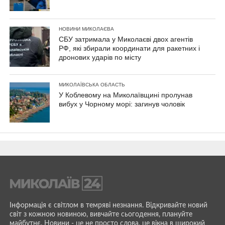
НОВИНИ МИКОЛАЄВА
СБУ затримала у Миколаєві двох агентів
РФ, які збирали координати для ракетних і
дронових ударів по місту
МИКОЛАЇВСЬКА ОБЛАСТЬ
У Коблевому на Миколаївщині пролунав
вибух у Чорному морі: загинув чоловік
Інформація є світлом в темряві незнання. Відкривайте новий
світ з кожною новиною, вивчайте сьогодення, плануйте
майбутнє. Новини - це не просто слова, це вікна в широкий