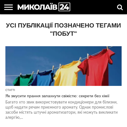
ГОЛОВНІ
УСІ ПУБЛІКАЦІЇ ПОЗНАЧЕНО ТЕГАМИ
НОВИНИ
НОВИНИ
МИКОЛАЇВСЬКА
НОВИНИ
УКРАЇНА
НОВИНИ
АСТРОЛОГІЯ
СВЯТА
КОРИСНІ
МИКОЛАЄВА
ОБЛАСТЬ
СПОРТУ
ТА СВІТ
КОМПАНІЙ
В
СТАТТІ
УКРАЇНІ
"ПОБУТ"
СТАТТІ
Як змусити прання запахнути свіжістю: секрети без хімії
Багато хто звик використовувати кондиціонери для білизни,
щоб надати речам приємного аромату. Однак промислові
засоби містять штучні ароматизатори, які можуть викликати
алергію,...