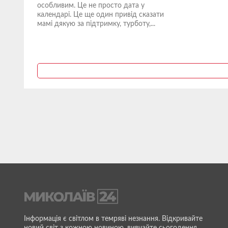
особливим. Це не просто дата у
календарі. Це ще один привід сказати
мамі дякую за підтримку, турботу,...
Інформація є світлом в темряві незнання. Відкривайте
новий світ з кожною новиною, вивчайте сьогодення,