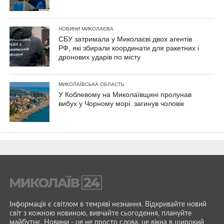
НОВИНИ МИКОЛАЄВА
СБУ затримала у Миколаєві двох агентів
РФ, які збирали координати для ракетних і
дронових ударів по місту
МИКОЛАЇВСЬКА ОБЛАСТЬ
У Коблевому на Миколаївщині пролунав
вибух у Чорному морі: загинув чоловік
Інформація є світлом в темряві незнання. Відкривайте новий
світ з кожною новиною, вивчайте сьогодення, плануйте
майбутнє. Новини - це не просто слова, це вікна в широкий