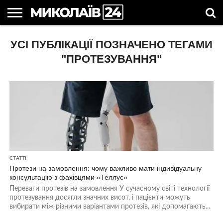
ГОЛОВНІ
УСІ ПУБЛІКАЦІЇ ПОЗНАЧЕНО ТЕГАМИ
НОВИНИ
НОВИНИ
МИКОЛАЇВСЬКА
НОВИНИ
УКРАЇНА
НОВИНИ
АСТРОЛОГІЯ
СВЯТА
КОРИСНІ
МИКОЛАЄВА
ОБЛАСТЬ
СПОРТУ
ТА СВІТ
КОМПАНІЙ
В
СТАТТІ
УКРАЇНІ
"ПРОТЕЗУВАННЯ"
СТАТТІ
Протези на замовлення: чому важливо мати індивідуальну
консультацію з фахівцями «Теллус»
Переваги протезів на замовлення У сучасному світі технології
протезування досягли значних висот, і пацієнти можуть
вибирати між різними варіантами протезів, які допомагають...