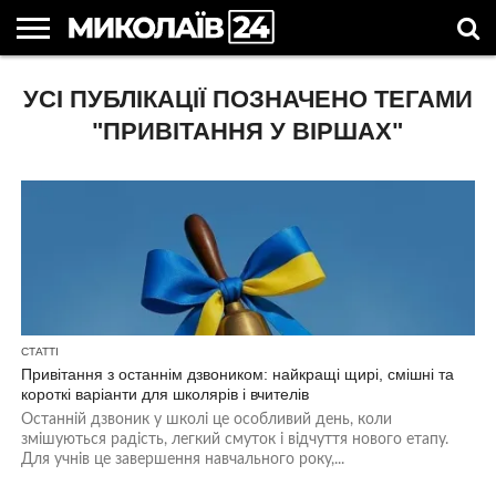
ГОЛОВНІ
УСІ ПУБЛІКАЦІЇ ПОЗНАЧЕНО ТЕГАМИ
НОВИНИ
НОВИНИ
МИКОЛАЇВСЬКА
НОВИНИ
УКРАЇНА
НОВИНИ
АСТРОЛОГІЯ
СВЯТА
КОРИСНІ
МИКОЛАЄВА
ОБЛАСТЬ
СПОРТУ
ТА СВІТ
КОМПАНІЙ
В
СТАТТІ
УКРАЇНІ
"ПРИВІТАННЯ У ВІРШАХ"
СТАТТІ
Привітання з останнім дзвоником: найкращі щирі, смішні та
короткі варіанти для школярів і вчителів
Останній дзвоник у школі це особливий день, коли
змішуються радість, легкий смуток і відчуття нового етапу.
Для учнів це завершення навчального року,...