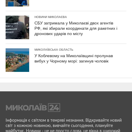
НОВИНИ МИКОЛАЄВА
СБУ затримала у Миколаєві двох агентів
РФ, які збирали координати для ракетних і
дронових ударів по місту
МИКОЛАЇВСЬКА ОБЛАСТЬ
У Коблевому на Миколаївщині пролунав
вибух у Чорному морі: загинув чоловік
Інформація є світлом в темряві незнання. Відкривайте новий
світ з кожною новиною, вивчайте сьогодення, плануйте
майбутнє. Новини - це не просто слова, це вікна в широкий