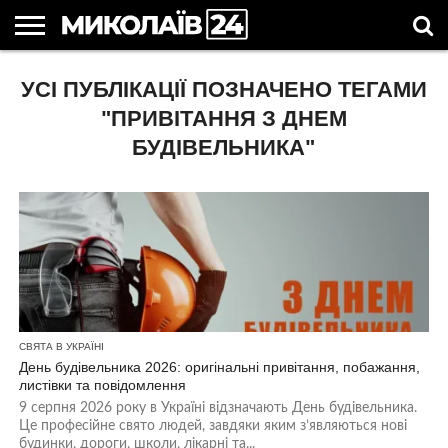
ГОЛОВНІ
УСІ ПУБЛІКАЦІЇ ПОЗНАЧЕНО ТЕГАМИ
НОВИНИ
НОВИНИ
МИКОЛАЇВСЬКА
НОВИНИ
УКРАЇНА
НОВИНИ
АСТРОЛОГІЯ
СВЯТА
КОРИСНІ
МИКОЛАЄВА
ОБЛАСТЬ
СПОРТУ
ТА СВІТ
КОМПАНІЙ
В
СТАТТІ
УКРАЇНІ
"ПРИВІТАННЯ З ДНЕМ
БУДІВЕЛЬНИКА"
СВЯТА В УКРАЇНІ
День будівельника 2026: оригінальні привітання, побажання,
листівки та повідомлення
9 серпня 2026 року в Україні відзначають День будівельника.
Це професійне свято людей, завдяки яким з’являються нові
будинки, дороги, школи, лікарні та...