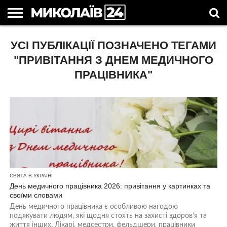
ГОЛОВНІ
УСІ ПУБЛІКАЦІЇ ПОЗНАЧЕНО ТЕГАМИ
НОВИНИ
НОВИНИ
МИКОЛАЇВСЬКА
НОВИНИ
УКРАЇНА
НОВИНИ
АСТРОЛОГІЯ
СВЯТА
КОРИСНІ
МИКОЛАЄВА
ОБЛАСТЬ
СПОРТУ
ТА СВІТ
КОМПАНІЙ
В
СТАТТІ
УКРАЇНІ
"ПРИВІТАННЯ З ДНЕМ МЕДИЧНОГО
ПРАЦІВНИКА"
СВЯТА В УКРАЇНІ
День медичного працівника 2026: привітання у картинках та
своїми словами
День медичного працівника є особливою нагодою
подякувати людям, які щодня стоять на захисті здоров’я та
життя інших. Лікарі, медсестри, фельдшери, працівники