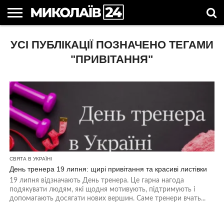
ГОЛОВНІ
УСІ ПУБЛІКАЦІЇ ПОЗНАЧЕНО ТЕГАМИ
НОВИНИ
НОВИНИ
МИКОЛАЇВСЬКА
НОВИНИ
УКРАЇНА
НОВИНИ
АСТРОЛОГІЯ
СВЯТА
КОРИСНІ
МИКОЛАЄВА
ОБЛАСТЬ
СПОРТУ
ТА СВІТ
КОМПАНІЙ
В
СТАТТІ
УКРАЇНІ
"ПРИВІТАННЯ"
СВЯТА В УКРАЇНІ
День тренера 19 липня: щирі привітання та красиві листівки
19 липня відзначають День тренера. Це гарна нагода
подякувати людям, які щодня мотивують, підтримують і
допомагають досягати нових вершин. Саме тренери вчать...