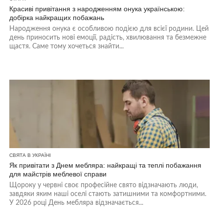
Красиві привітання з народженням онука українською:
добірка найкращих побажань
Народження онука є особливою подією для всієї родини. Цей
день приносить нові емоції, радість, хвилювання та безмежне
щастя. Саме тому хочеться знайти...
СВЯТА В УКРАЇНІ
Як привітати з Днем мебляра: найкращі та теплі побажання
для майстрів меблевої справи
Щороку у червні своє професійне свято відзначають люди,
завдяки яким наші оселі стають затишними та комфортними.
У 2026 році День мебляра відзначається...