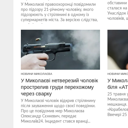
обставини 
У Миколаєві правоохоронці повідомили
сталася на 
про підозру 21-річному чоловіку, якого
Унаслідок 
підозрюють у стрілянині в одному із
чоловіків, 
супермаркетів міста. За версією слідства,
конфлікт між...
НОВИНИ МИКОЛАЄВА
НОВИНИ МИК
У Миколаєві нетверезий чоловік
У Микол
прострелив груди перехожому
біля «А
через сварку
25 травня 
Миколаєва 
У Миколаєві чоловік відкрив стрілянину
мешканця. 
після зауваження щодо своєї поведінки.
«Корабелов
Про це повідомив мер Миколаєва
Ввечері 25 
Олександр Сєнкевич, передає
Миколаїв24. Інцидент стався вранці...