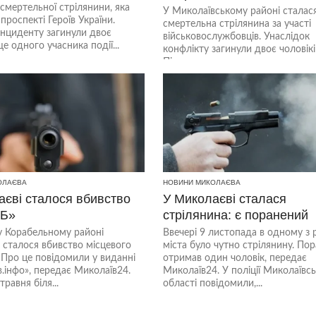
смертельної стрілянини, яка
У Миколаївському районі сталас
проспекті Героїв України.
смертельна стрілянина за участі
інциденту загинули двоє
військовослужбовців. Унаслідок
ще одного учасника події...
конфлікту загинули двоє чоловікі
Підозрюваного вже затримали
правоохоронці. Про інцидент по
в...
ОЛАЄВА
НОВИНИ МИКОЛАЄВА
аєві сталося вбивство
У Миколаєві сталася
ТБ»
стрілянина: є поранений
у Корабельному районі
Ввечері 9 листопада в одному з 
сталося вбивство місцевого
міста було чутно стрілянину. По
Про це повідомили у виданні
отримав один чоловік, передає
.інфо», передає Миколаїв24.
Миколаїв24. У поліції Миколаївсь
травня біля...
області повідомили,...