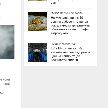
сум
я
МИКОЛАЇВСЬКА ОБЛАСТЬ
в.
На Миколаївщині з 10
серпня заборонять вилов
відомили
раків: скільки триватимуть
обмеження та які штрафи
загрожують
НОВИНИ МИКОЛАЄВА
Київ Миколаїв автобус:
актуальний розклад рейсів,
ціни на квитки та де
бронювати онлайн
районів
ранення
кої