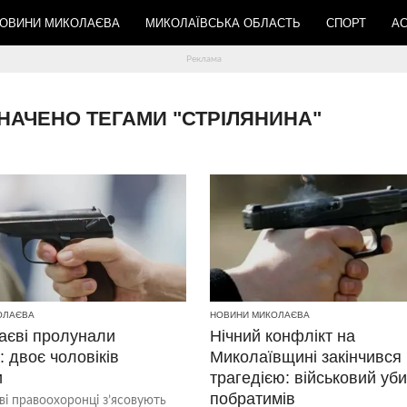
ОВИНИ МИКОЛАЄВА
МИКОЛАЇВСЬКА ОБЛАСТЬ
СПОРТ
АС
ОЗНАЧЕНО ТЕГАМИ "СТРІЛЯНИНА"
ОЛАЄВА
НОВИНИ МИКОЛАЄВА
аєві пролунали
Нічний конфлікт на
: двоє чоловіків
Миколаївщині закінчився
и
трагедією: військовий уб
побратимів
і правоохоронці з’ясовують