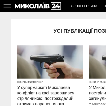
ГОЛОВНІ НОВИНИ
Н
УСІ ПУБЛІКАЦІЇ П
НОВИНИ МИКОЛАЄВА
НОВИНИ МИК
У супермаркеті Миколаєва
У Микол
конфлікт на касі завершився
постріли
стріляниною: постраждалий
загинул
отримав поранення ока
У Миколаєв