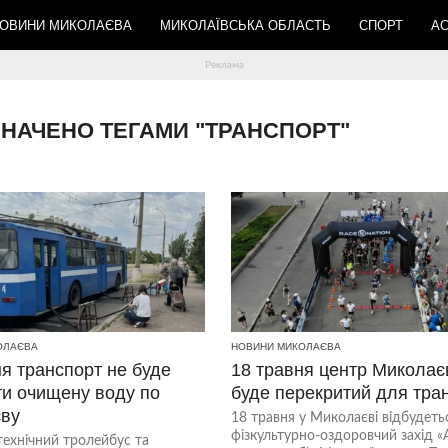
ОВИНИ МИКОЛАЄВА
МИКОЛАЇВСЬКА ОБЛАСТЬ
СПОРТ
АС
ОЗНАЧЕНО ТЕГАМИ "ТРАНСПОРТ"
ОЛАЄВА
НОВИНИ МИКОЛАЄВА
я транспорт не буде
18 травня центр Миколає
ти очищену воду по
буде перекритий для тра
ву
18 травня у Миколаєві відбудеть
фізкультурно-оздоровчий захід «
технічний тролейбус та