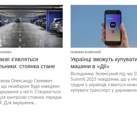
ОЛАЄВА
НОВИНИ КОМПАНІЙ
єві з’являться
Українці зможуть купуват
ьники: стоянка стане
машини в «Дії»
ю
Володимир Зеленський під час D
Summit 2023 повідомив, що у ніч
аєва Олександр Сенкевич
грудня у українців з’явиться мож
, що незабаром буде наведено
купувати транспорт у державному
ркування у місті. Створюється
для контролю стоянок, передає
. Для вирішення...