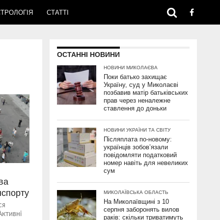
ТРОЛОГІЯ
СТАТТІ
ОСТАННІ НОВИНИ
НОВИНИ МИКОЛАЄВА
Поки батько захищає
Україну, суд у Миколаєві
позбавив матір батьківських
прав через неналежне
ставлення до доньки
НОВИНИ УКРАЇНИ ТА СВІТУ
Післяплата по-новому:
українців зобов’язали
повідомляти податковий
номер навіть для невеликих
сум
ва
нспорту
МИКОЛАЇВСЬКА ОБЛАСТЬ
На Миколаївщині з 10
ся
серпня заборонять вилов
Активні
раків: скільки триватимуть