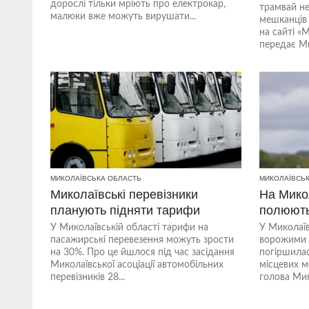
дорослі тільки мріють про електрокар,
трамвай не
малюки вже можуть вирушати...
мешканців 
на сайті «
передає Ми
МИКОЛАЇВСЬКА ОБЛАСТЬ
МИКОЛАЇВСЬ
Миколаївські перевізники
На Мико
планують підняти тарифи
полюють
У Миколаївській області тарифи на
У Миколаїв
пасажирські перевезення можуть зрости
ворожими 
на 30%. Про це йшлося під час засідання
погіршилас
Миколаївської асоціації автомобільних
місцевих м
перевізників 28...
голова Мико