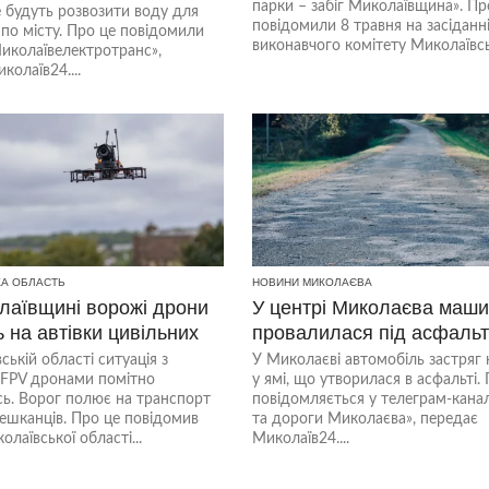
парки – забіг Миколаївщина». Пр
 будуть розвозити воду для
повідомили 8 травня на засіданн
по місту. Про це повідомили
виконавчого комітету Миколаївськ
Миколаївелектротранс»,
колаїв24....
КА ОБЛАСТЬ
НОВИНИ МИКОЛАЄВА
лаївщині ворожі дрони
У центрі Миколаєва маш
 на автівки цивільних
провалилася під асфальт
ській області ситуація з
У Миколаєві автомобіль застряг
FPV дронами помітно
у ямі, що утворилася в асфальті.
ь. Ворог полює на транспорт
повідомляється у телеграм-кана
ешканців. Про це повідомив
та дороги Миколаєва», передає
лаївської області...
Миколаїв24....