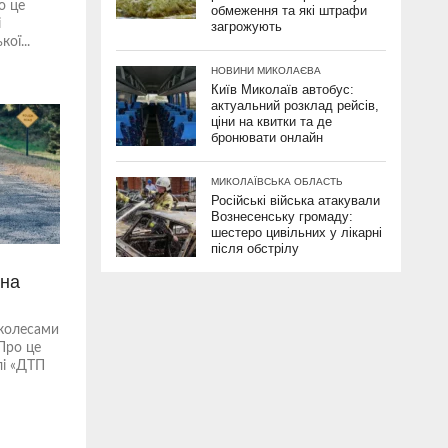
о це
обмеження та які штрафи
і
загрожують
ої...
НОВИНИ МИКОЛАЄВА
Київ Миколаїв автобус:
актуальний розклад рейсів,
ціни на квитки та де
бронювати онлайн
МИКОЛАЇВСЬКА ОБЛАСТЬ
Російські війська атакували
Вознесенську громаду:
шестеро цивільних у лікарні
після обстрілу
ина
 колесами
 Про це
лі «ДТП