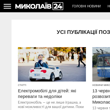
ГОЛОВНІ НОВИНИ
Н
УСІ ПУБЛІКАЦІЇ П
СТАТТІ
НОВИНИ МИК
Електромобілі для дітей: які
13 червн
переваги та недоліки
розвози
Миколає
Електромобіль — це не лише іграшка, а
нові можливості для вашої дитини. Поки
13 червня 