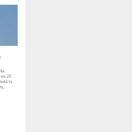
и
iia
 на 20
ливість
...