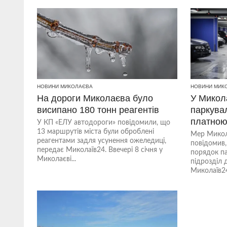
НОВИНИ МИКОЛАЄВА
НОВИНИ МИК
На дороги Миколаєва було
У Микола
висипано 180 тонн реагентів
паркувал
платно
У КП «ЕЛУ автодороги» повідомили, що
13 маршрутів міста були оброблені
Мер Микол
реагентами задля усунення ожеледиці,
повідомив
передає Миколаїв24. Ввечері 8 січня у
порядок па
Миколаєві...
підрозділ 
Миколаїв24