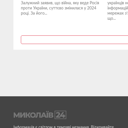
Залужний заявив, що війна, яку веде Росія
українців н
проти України, суттєво змінилася у 2024
інформацій
році. За його...
мережах з’
що...
Інформація є світлом в темряві незнання. Відкривайте