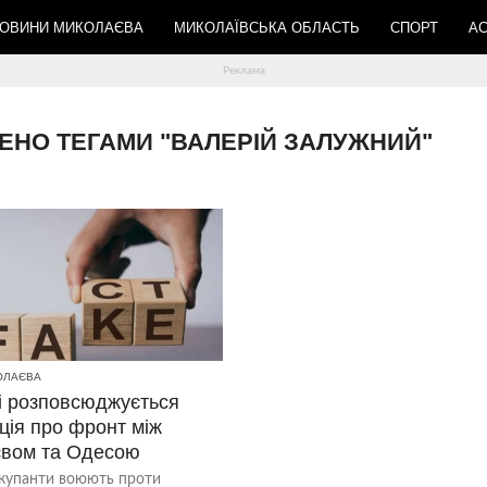
ОВИНИ МИКОЛАЄВА
МИКОЛАЇВСЬКА ОБЛАСТЬ
СПОРТ
АС
АЧЕНО ТЕГАМИ "ВАЛЕРІЙ ЗАЛУЖНИЙ"
ОЛАЄВА
і розповсюджується
ція про фронт між
вом та Одесою
окупанти воюють проти