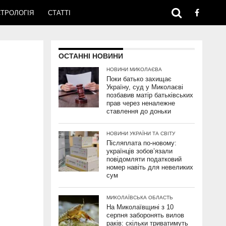
ТРОЛОГІЯ
СТАТТІ
ОСТАННІ НОВИНИ
НОВИНИ МИКОЛАЄВА
Поки батько захищає
Україну, суд у Миколаєві
позбавив матір батьківських
прав через неналежне
ставлення до доньки
НОВИНИ УКРАЇНИ ТА СВІТУ
Післяплата по-новому:
українців зобов’язали
повідомляти податковий
номер навіть для невеликих
сум
МИКОЛАЇВСЬКА ОБЛАСТЬ
На Миколаївщині з 10
серпня заборонять вилов
раків: скільки триватимуть