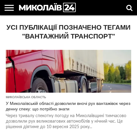
ГОЛОВНІ
УСІ ПУБЛІКАЦІЇ ПОЗНАЧЕНО ТЕГАМИ
НОВИНИ
НОВИНИ
МИКОЛАЇВСЬКА
НОВИНИ
УКРАЇНА
НОВИНИ
АСТРОЛОГІЯ
СВЯТА
КОРИСНІ
МИКОЛАЄВА
ОБЛАСТЬ
СПОРТУ
ТА СВІТ
КОМПАНІЙ
В
СТАТТІ
УКРАЇНІ
"ВАНТАЖНИЙ ТРАНСПОРТ"
МИКОЛАЇВСЬКА ОБЛАСТЬ
У Миколаївській області дозволили вночі рух вантажівок через
денну спеку: що потрібно знати
Через тривалу спекотну погоду на Миколаївщині тимчасово
дозволили рух великовагових автомобілів у нічний час. Це
рішення діятиме до 10 вересня 2025 року...