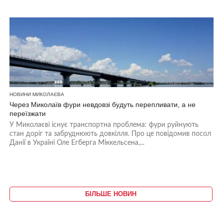
НОВИНИ МИКОЛАЄВА
Через Миколаїв фури невдовзі будуть перепливати, а не
переїзжати
У Миколаєві існує транспортна проблема: фури руйнують
стан доріг та забруднюють довкілля. Про це повідомив посол
Данії в Україні Оле Егберга Міккельсена,...
БІЛЬШЕ НОВИН