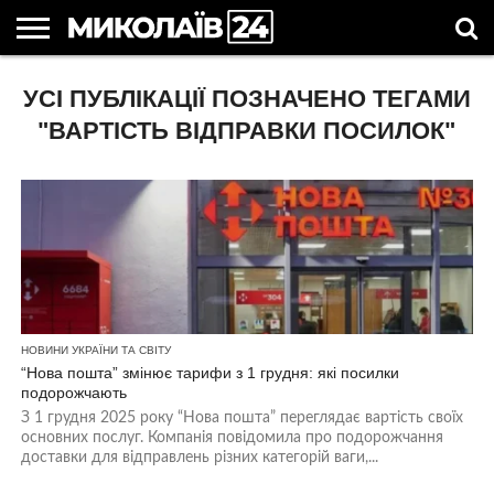
ГОЛОВНІ
УСІ ПУБЛІКАЦІЇ ПОЗНАЧЕНО ТЕГАМИ
НОВИНИ
НОВИНИ
МИКОЛАЇВСЬКА
НОВИНИ
УКРАЇНА
НОВИНИ
АСТРОЛОГІЯ
СВЯТА
КОРИСНІ
МИКОЛАЄВА
ОБЛАСТЬ
СПОРТУ
ТА СВІТ
КОМПАНІЙ
В
СТАТТІ
УКРАЇНІ
"ВАРТІСТЬ ВІДПРАВКИ ПОСИЛОК"
НОВИНИ УКРАЇНИ ТА СВІТУ
“Нова пошта” змінює тарифи з 1 грудня: які посилки
подорожчають
З 1 грудня 2025 року “Нова пошта” переглядає вартість своїх
основних послуг. Компанія повідомила про подорожчання
доставки для відправлень різних категорій ваги,...