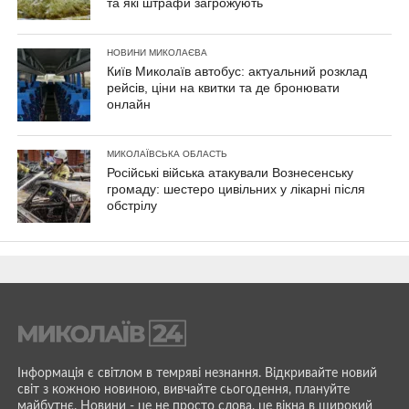
та які штрафи загрожують
НОВИНИ МИКОЛАЄВА
Київ Миколаїв автобус: актуальний розклад
рейсів, ціни на квитки та де бронювати
онлайн
МИКОЛАЇВСЬКА ОБЛАСТЬ
Російські війська атакували Вознесенську
громаду: шестеро цивільних у лікарні після
обстрілу
Інформація є світлом в темряві незнання. Відкривайте новий
світ з кожною новиною, вивчайте сьогодення, плануйте
майбутнє. Новини - це не просто слова, це вікна в широкий