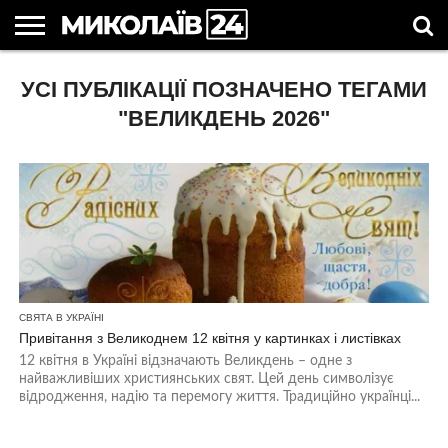
ГОЛОВНІ
УСІ ПУБЛІКАЦІЇ ПОЗНАЧЕНО ТЕГАМИ
НОВИНИ
НОВИНИ
МИКОЛАЇВСЬКА
НОВИНИ
УКРАЇНА
НОВИНИ
АСТРОЛОГІЯ
СВЯТА
КОРИСНІ
МИКОЛАЄВА
ОБЛАСТЬ
СПОРТУ
ТА СВІТ
КОМПАНІЙ
В
СТАТТІ
УКРАЇНІ
"ВЕЛИКДЕНЬ 2026"
СВЯТА В УКРАЇНІ
Привітання з Великоднем 12 квітня у картинках і листівках
12 квітня в Україні відзначають Великдень – одне з
найважливіших християнських свят. Цей день символізує
відродження, надію та перемогу життя. Традиційно українці...