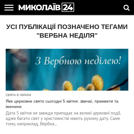
ГОЛОВНІ
УСІ ПУБЛІКАЦІЇ ПОЗНАЧЕНО ТЕГАМИ
НОВИНИ
НОВИНИ
МИКОЛАЇВСЬКА
НОВИНИ
УКРАЇНА
НОВИНИ
АСТРОЛОГІЯ
СВЯТА
КОРИСНІ
МИКОЛАЄВА
ОБЛАСТЬ
СПОРТУ
ТА СВІТ
КОМПАНІЙ
В
СТАТТІ
УКРАЇНІ
"ВЕРБНА НЕДІЛЯ"
СВЯТА В УКРАЇНІ
Яке церковне свято сьогодні 5 квітня: звичаї, прикмети та
іменини
Дата 5 квітня не завжди припадає на великі церковні події,
адже багато свят у християнстві мають рухому дату. Саме
тому, наприклад, Вербна...