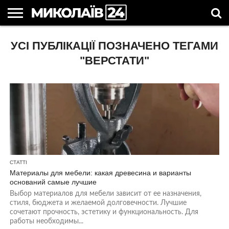
ГОЛОВНІ
УСІ ПУБЛІКАЦІЇ ПОЗНАЧЕНО ТЕГАМИ
НОВИНИ
НОВИНИ
МИКОЛАЇВСЬКА
НОВИНИ
УКРАЇНА
НОВИНИ
АСТРОЛОГІЯ
СВЯТА
КОРИСНІ
МИКОЛАЄВА
ОБЛАСТЬ
СПОРТУ
ТА СВІТ
КОМПАНІЙ
В
СТАТТІ
УКРАЇНІ
"ВЕРСТАТИ"
СТАТТІ
Материалы для мебели: какая древесина и варианты
оснований самые лучшие
Выбор материалов для мебели зависит от ее назначения,
стиля, бюджета и желаемой долговечности. Лучшие
сочетают прочность, эстетику и функциональность. Для
работы необходимы...