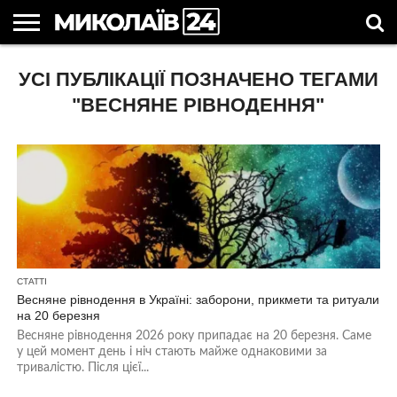
ГОЛОВНІ
УСІ ПУБЛІКАЦІЇ ПОЗНАЧЕНО ТЕГАМИ
НОВИНИ
НОВИНИ
МИКОЛАЇВСЬКА
НОВИНИ
УКРАЇНА
НОВИНИ
АСТРОЛОГІЯ
СВЯТА
КОРИСНІ
МИКОЛАЄВА
ОБЛАСТЬ
СПОРТУ
ТА СВІТ
КОМПАНІЙ
В
СТАТТІ
УКРАЇНІ
"ВЕСНЯНЕ РІВНОДЕННЯ"
СТАТТІ
Весняне рівнодення в Україні: заборони, прикмети та ритуали
на 20 березня
Весняне рівнодення 2026 року припадає на 20 березня. Саме
у цей момент день і ніч стають майже однаковими за
тривалістю. Після цієї...