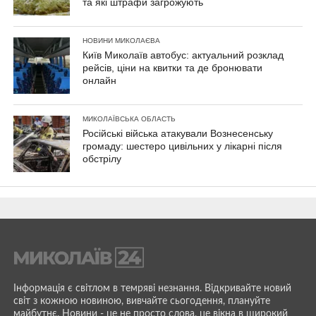
та які штрафи загрожують
НОВИНИ МИКОЛАЄВА
Київ Миколаїв автобус: актуальний розклад
рейсів, ціни на квитки та де бронювати
онлайн
МИКОЛАЇВСЬКА ОБЛАСТЬ
Російські війська атакували Вознесенську
громаду: шестеро цивільних у лікарні після
обстрілу
Інформація є світлом в темряві незнання. Відкривайте новий
світ з кожною новиною, вивчайте сьогодення, плануйте
майбутнє. Новини - це не просто слова, це вікна в широкий