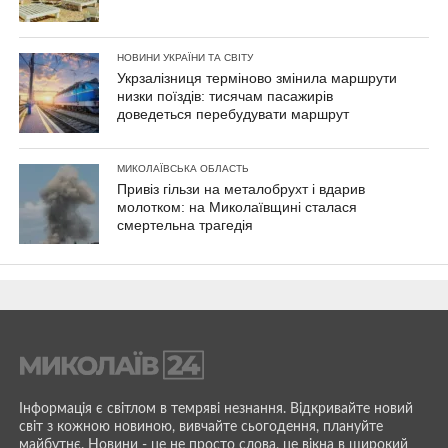
НОВИНИ УКРАЇНИ ТА СВІТУ
Укрзалізниця терміново змінила маршрути
низки поїздів: тисячам пасажирів
доведеться перебудувати маршрут
МИКОЛАЇВСЬКА ОБЛАСТЬ
Привіз гільзи на металобрухт і вдарив
молотком: на Миколаївщині сталася
смертельна трагедія
Інформація є світлом в темряві незнання. Відкривайте новий
світ з кожною новиною, вивчайте сьогодення, плануйте
майбутнє. Новини - це не просто слова, це вікна в широкий