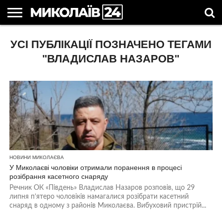
ГОЛОВНІ
УСІ ПУБЛІКАЦІЇ ПОЗНАЧЕНО ТЕГАМИ
НОВИНИ
НОВИНИ
МИКОЛАЇВСЬКА
НОВИНИ
УКРАЇНА
НОВИНИ
АСТРОЛОГІЯ
СВЯТА
КОРИСНІ
МИКОЛАЄВА
ОБЛАСТЬ
СПОРТУ
ТА СВІТ
КОМПАНІЙ
В
СТАТТІ
УКРАЇНІ
"ВЛАДИСЛАВ НАЗАРОВ"
НОВИНИ МИКОЛАЄВА
У Миколаєві чоловіки отримали поранення в процесі
розібрання касетного снаряду
Речник ОК «Південь» Владислав Назаров розповів, що 29
липня п’ятеро чоловіків намагалися розібрати касетний
снаряд в одному з районів Миколаєва. Вибуховий пристрій...