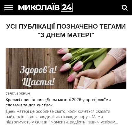
ГОЛОВНІ
УСІ ПУБЛІКАЦІЇ ПОЗНАЧЕНО ТЕГАМИ
НОВИНИ
НОВИНИ
МИКОЛАЇВСЬКА
НОВИНИ
УКРАЇНА
НОВИНИ
АСТРОЛОГІЯ
СВЯТА
КОРИСНІ
МИКОЛАЄВА
ОБЛАСТЬ
СПОРТУ
ТА СВІТ
КОМПАНІЙ
В
СТАТТІ
УКРАЇНІ
"З ДНЕМ МАТЕРІ"
СВЯТА В УКРАЇНІ
Красиві привітання з Днем матері 2026 у прозі, своїми
словами та для листівок
День матері це особливе свято, коли хочеться сказати
найтепліші слова людині, яка завжди поруч. Мами
підтримують у складні моменти, радіють нашим успіхам...