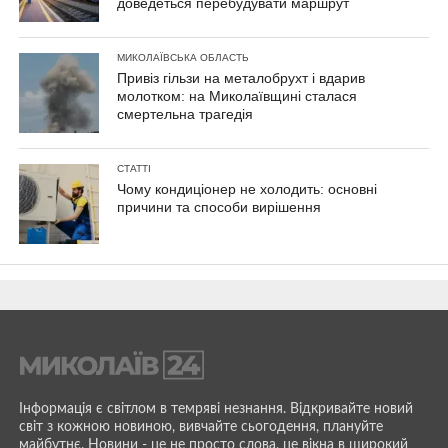
доведеться перебудувати маршрут
МИКОЛАЇВСЬКА ОБЛАСТЬ
Привіз гільзи на металобрухт і вдарив
молотком: на Миколаївщині сталася
смертельна трагедія
СТАТТІ
Чому кондиціонер не холодить: основні
причини та способи вирішення
Інформація є світлом в темряві незнання. Відкривайте новий
світ з кожною новиною, вивчайте сьогодення, плануйте
майбутнє. Новини - це не просто слова, це вікна в широкий