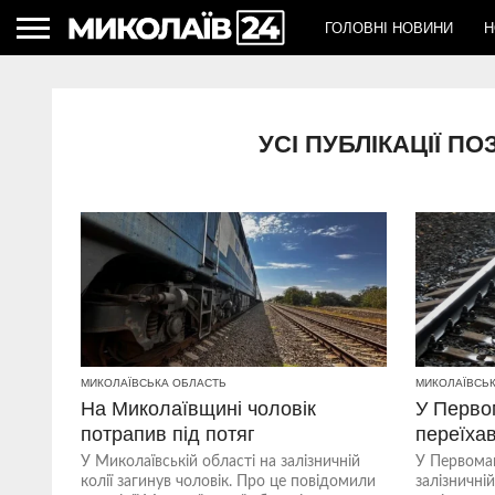
ГОЛОВНІ НОВИНИ
Н
УСІ ПУБЛІКАЦІЇ П
МИКОЛАЇВСЬКА ОБЛАСТЬ
МИКОЛАЇВСЬ
На Миколаївщині чоловік
У Перво
потрапив під потяг
переїхав
У Миколаївській області на залізничній
У Первомай
колії загинув чоловік. Про це повідомили
залізничній