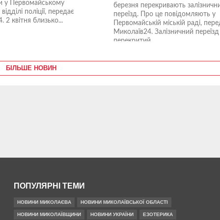
и у Первомайському
березня перекривають залізничн
відділі поліції, передає
переїзд. Про це повідомляють у
 2 квітня близько...
Первомайській міській раді, пере
Миколаїв24. Залізничний переїзд
перекритий...
БІЛЬШЕ НОВИН
ПОПУЛЯРНІ ТЕМИ
НОВИНИ МИКОЛАЄВА
НОВИНИ МИКОЛАЇВСЬКОЇ ОБЛАСТІ
НОВИНИ МИКОЛАЇВЩИНИ
НОВИНИ УКРАЇНИ
ЕЗОТЕРИКА