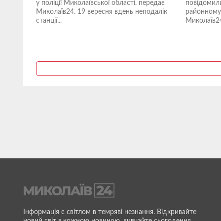
у поліції Миколаївської області, передає
повідомил
Миколаїв24. 19 вересня вдень неподалік
районному 
станції...
Миколаїв24.
Інформація є світлом в темряві незнання. Відкривайте
новий світ з кожною новиною, вивчайте сьогодення,