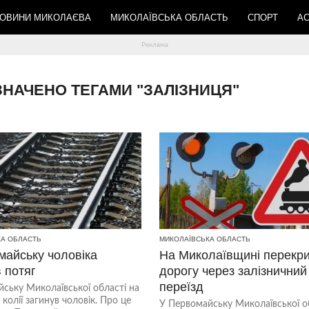
ОВИНИ МИКОЛАЄВА
МИКОЛАЇВСЬКА ОБЛАСТЬ
СПОРТ
АС
ОЗНАЧЕНО ТЕГАМИ "ЗАЛІЗНИЦЯ"
КА ОБЛАСТЬ
МИКОЛАЇВСЬКА ОБЛАСТЬ
майську чоловіка
На Миколаївщині перекр
 потяг
дорогу через залізничний
переїзд
ську Миколаївської області на
 колії загинув чоловік. Про це
У Первомайську Миколаївської о