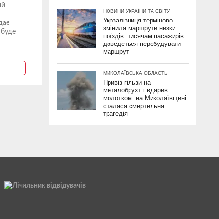
ий
НОВИНИ УКРАЇНИ ТА СВІТУ
Укрзалізниця терміново
дає
змінила маршрути низки
 буде
поїздів: тисячам пасажирів
доведеться перебудувати
маршрут
МИКОЛАЇВСЬКА ОБЛАСТЬ
Привіз гільзи на
металобрухт і вдарив
молотком: на Миколаївщині
сталася смертельна
трагедія