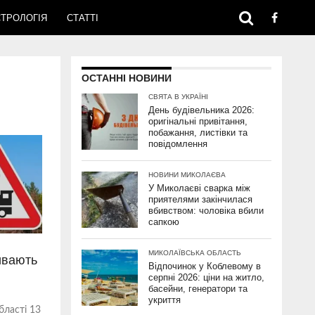
ТРОЛОГІЯ
СТАТТІ
ОСТАННІ НОВИНИ
СВЯТА В УКРАЇНІ
День будівельника 2026:
оригінальні привітання,
побажання, листівки та
повідомлення
НОВИНИ МИКОЛАЄВА
У Миколаєві сварка між
приятелями закінчилася
вбивством: чоловіка вбили
сапкою
МИКОЛАЇВСЬКА ОБЛАСТЬ
ивають
Відпочинок у Коблевому в
серпні 2026: ціни на житло,
басейни, генератори та
укриття
бласті 13