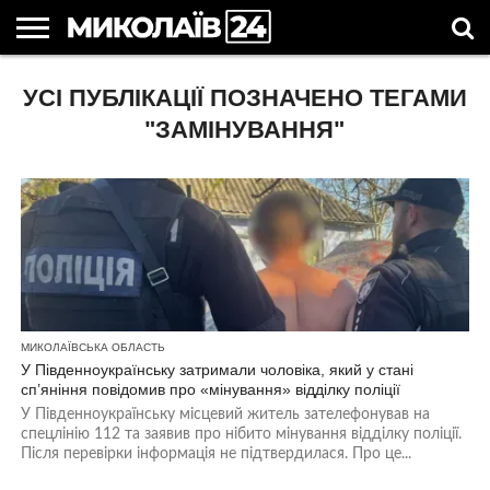
ГОЛОВНІ
УСІ ПУБЛІКАЦІЇ ПОЗНАЧЕНО ТЕГАМИ
НОВИНИ
НОВИНИ
МИКОЛАЇВСЬКА
НОВИНИ
УКРАЇНА
НОВИНИ
АСТРОЛОГІЯ
СВЯТА
КОРИСНІ
МИКОЛАЄВА
ОБЛАСТЬ
СПОРТУ
ТА СВІТ
КОМПАНІЙ
В
СТАТТІ
УКРАЇНІ
"ЗАМІНУВАННЯ"
МИКОЛАЇВСЬКА ОБЛАСТЬ
У Південноукраїнську затримали чоловіка, який у стані
сп’яніння повідомив про «мінування» відділку поліції
У Південноукраїнську місцевий житель зателефонував на
спецлінію 112 та заявив про нібито мінування відділку поліції.
Після перевірки інформація не підтвердилася. Про це...