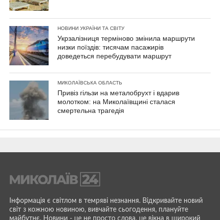
НОВИНИ УКРАЇНИ ТА СВІТУ
Укрзалізниця терміново змінила маршрути
низки поїздів: тисячам пасажирів
доведеться перебудувати маршрут
МИКОЛАЇВСЬКА ОБЛАСТЬ
Привіз гільзи на металобрухт і вдарив
молотком: на Миколаївщині сталася
смертельна трагедія
Інформація є світлом в темряві незнання. Відкривайте новий
світ з кожною новиною, вивчайте сьогодення, плануйте
майбутнє. Новини - це не просто слова, це вікна в широкий