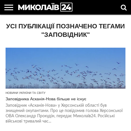
ГОЛОВНІ
УСІ ПУБЛІКАЦІЇ ПОЗНАЧЕНО ТЕГАМИ
НОВИНИ
НОВИНИ
МИКОЛАЇВСЬКА
НОВИНИ
УКРАЇНА
НОВИНИ
АСТРОЛОГІЯ
СВЯТА
КОРИСНІ
МИКОЛАЄВА
ОБЛАСТЬ
СПОРТУ
ТА СВІТ
КОМПАНІЙ
В
СТАТТІ
УКРАЇНІ
"ЗАПОВІДНИК"
НОВИНИ УКРАЇНИ ТА СВІТУ
Заповідника Асканія-Нова більше не існує
Заповідник «Асканія-Нова» у Херсонській області був
знищений окупантами. Про це повідомив голова Херсонської
ОВА Олександр Прокудін, передає Миколаїв24. Російські
військові тривалий час...