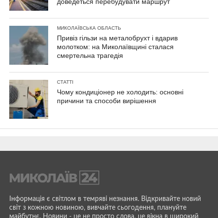
доведеться перебудувати маршрут
МИКОЛАЇВСЬКА ОБЛАСТЬ
Привіз гільзи на металобрухт і вдарив
молотком: на Миколаївщині сталася
смертельна трагедія
СТАТТІ
Чому кондиціонер не холодить: основні
причини та способи вирішення
Інформація є світлом в темряві незнання. Відкривайте новий
світ з кожною новиною, вивчайте сьогодення, плануйте
майбутнє. Новини - це не просто слова, це вікна в широкий