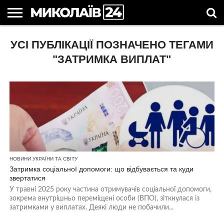
ГОЛОВНІ
УСІ ПУБЛІКАЦІЇ ПОЗНАЧЕНО ТЕГАМИ
НОВИНИ
НОВИНИ
МИКОЛАЇВСЬКА
НОВИНИ
УКРАЇНА
НОВИНИ
АСТРОЛОГІЯ
СВЯТА
КОРИСНІ
МИКОЛАЄВА
ОБЛАСТЬ
СПОРТУ
ТА СВІТ
КОМПАНІЙ
В
СТАТТІ
УКРАЇНІ
"ЗАТРИМКА ВИПЛАТ"
НОВИНИ УКРАЇНИ ТА СВІТУ
Затримка соціальної допомоги: що відбувається та куди
звертатися
У травні 2025 року частина отримувачів соціальної допомоги,
зокрема внутрішньо переміщені особи (ВПО), зіткнулася із
затримками у виплатах. Деякі люди не побачили...