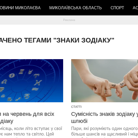
ОВИНИ МИКОЛАЄВА
МИКОЛАЇВСЬКА ОБЛАСТЬ
СПОРТ
АС
НАЧЕНО ТЕГАМИ "ЗНАКИ ЗОДІАКУ"
СТАТТІ
 на червень для всіх
Сумісність знаків зодіаку 
одіаку
шлюбі
ісяць, коли літо вступає у свої
Пари, які розуміють один одного
ує нам тепло та світло. Цей
більше шансів на щасливий і міц