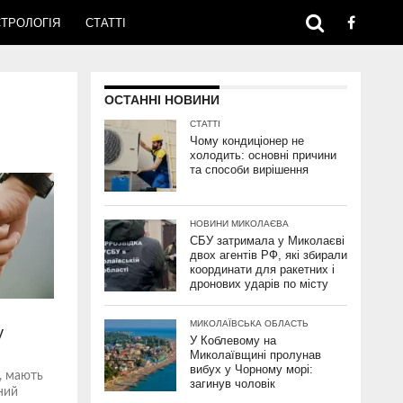
ТРОЛОГІЯ
СТАТТІ
ОСТАННІ НОВИНИ
СТАТТІ
Чому кондиціонер не
холодить: основні причини
та способи вирішення
НОВИНИ МИКОЛАЄВА
СБУ затримала у Миколаєві
двох агентів РФ, які збирали
координати для ракетних і
дронових ударів по місту
МИКОЛАЇВСЬКА ОБЛАСТЬ
у
У Коблевому на
Миколаївщині пролунав
вибух у Чорному морі:
, мають
загинув чоловік
ний