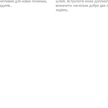
иятливий для нових починань,
шлюб. Астрологія може допомо
адумів...
визначити, наскільки добре два 
зодіаку...