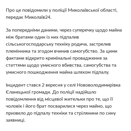
Про це повідомили у поліції Миколаївської області,
передає Миколаїв24.
За попередніми даними, через суперечку щодо майна
між братами один із них підпалив
сільськогосподарську техніку родича, застрелив
племінника та згодом вчинив самогубство. За цими
фактами відкрито кримінальні провадження за
статтями щодо умисного вбивства, самогубства та
умисного пошкодження майна шляхом підпалу.
Інцидент стався 2 вересня у селі Нововолодимирівка
Єланецької громади. До поліції надійшло
повідомлення від місцевої жительки про те, що її
чоловік і його брат посварилися через майно, що
призвело до підпалу техніки та стрілянини по сину
заявниці.