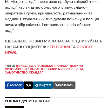
На місце трагедії оперативно прибули співробітники
поліції, керівництво обласного главку, слідчо-
оперативна група, криміналісти, рятувальники та
медики. Рятувальники ліквідували пожежу, а поліція
почала збір свідчень і встановлення всіх обставин
події.
ЩЕ БІЛЬШЕ НОВИН МИКОЛАЄВА. ПІДПИСУЙТЕСЬ
НА НАШІ СОЦМЕРЕЖІ:
TELEGRAM
ТА
GOOGLE
NEWS
.
#ТЕГИ:
ВБИВСТВО
,
ЄЛАНЕЦЬКА ГРОМАДА
,
НОВИНИ
МИКОЛАЇВСЬКОЇ ОБЛАСТІ
,
НОВИНИ МИКОЛАЇВЩИНИ
,
САМОГУБСТВО
,
СКАНДАЛ
Facebook
X
Telegram
Копіювати
РЕКОМЕНДУЄМО ДЛЯ ВАС