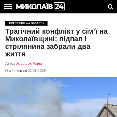
ГОЛОВНІ
НОВИНИ
НОВИНИ
МИКОЛАЇВСЬКА
НОВИНИ
УКРАЇНА
НОВИНИ
АСТРОЛОГІЯ
СВЯТА
КОРИСНІ
МИКОЛАЇВСЬКА ОБЛАСТЬ
МИКОЛАЄВА
ОБЛАСТЬ
СПОРТУ
ТА СВІТ
КОМПАНІЙ
В
СТАТТІ
Трагічний конфлікт у сім’ї на
УКРАЇНІ
Миколаївщині: підпал і
стрілянина забрали два
життя
Автор
Хорошок Аліна
Опубліковано
02.09.2025