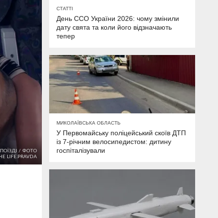
СТАТТІ
День ССО України 2026: чому змінили
дату свята та коли його відзначають
тепер
МИКОЛАЇВСЬКА ОБЛАСТЬ
У Первомайську поліцейський скоїв ДТП
із 7-річним велосипедистом: дитину
госпіталізували
ПОЇЗДІ / ФОТО
Е LIFE.PRAVDA