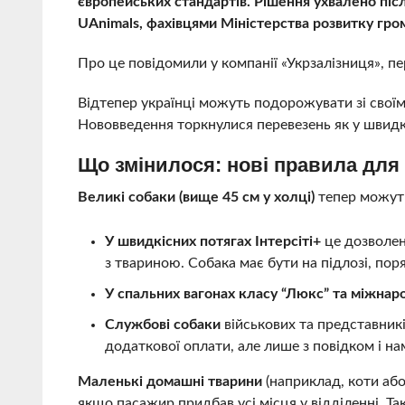
європейських стандартів. Рішення ухвалено післ
UAnimals, фахівцями Міністерства розвитку гр
Про це повідомили у компанії «Укрзалізниця», п
Відтепер українці можуть подорожувати зі свої
Нововведення торкнулися перевезень як у швидкіс
Що змінилося: нові правила для
Великі собаки (вище 45 см у холці)
тепер можуть 
У швидкісних потягах Інтерсіті+
це дозволен
з твариною. Собака має бути на підлозі, пор
У спальних вагонах класу “Люкс” та міжнар
Службові собаки
військових та представник
додаткової оплати, але лише з повідком і н
Маленькі домашні тварини
(наприклад, коти або
якщо пасажир придбав усі місця у відділенні. Т