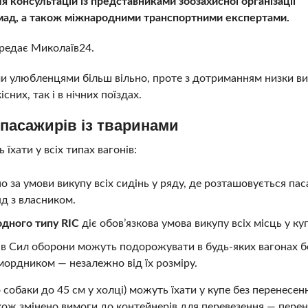
я консультацій із представниками зоозахисної організації
омад, а також міжнародними транспортними експертами.
ередає Миколаїв24.
ми улюбленцями більш вільно, проте з дотриманням низки ви
них, так і в нічних поїздах.
 пасажирів із тваринами
їхати у всіх типах вагонів:
о за умови викупу всіх сидінь у ряду, де розташовується па
яд з власником.
одного типу RIC
діє обов’язкова умова викупу всіх місць у ку
ів Сил оборони можуть подорожувати в будь-яких вагонах б
амордником — незалежно від їх розміру.
 собаки до 45 см у холці) можуть їхати у купе без перенесен
акож змінено вимоги до контейнерів для перевезення — пере