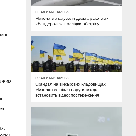
НОВИНИ МИКОЛАЄВА
Миколаїв атакували двома ракетами
«Бандероль»: наслідки обстрілу
мог.
НОВИНИ МИКОЛАЄВА
сажир
Скандал на військових кладовищах
Миколаєва: після наруги влада
встановить відеоспостереження
пе.
ез
ня,
носки