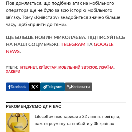
Повідомляється, що подібних атак на мобільного
оператора ще не було за всю історію мобільного
зв’язку. Тому «Київстару» знадобиться значно більше
часу, щоб «прийти до тями».
ЩЕ БІЛЬШЕ НОВИН МИКОЛАЄВА. ПІДПИСУЙТЕСЬ
НА НАШІ СОЦМЕРЕЖІ:
TELEGRAM
ТА
GOOGLE
NEWS
.
#ТЕГИ:
ІНТЕРНЕТ
,
КИЇВСТАР
,
МОБІЛЬНИЙ ЗВ'ЯЗОК
,
УКРАЇНА
,
ХАКЕРИ
Facebook
X
Telegram
Копіювати
РЕКОМЕНДУЄМО ДЛЯ ВАС
Lifecell змінює тарифи з 22 липня: нові ціни,
пакети роумінгу та гігабайти у 35 країнах