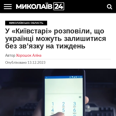
ГОЛОВНІ
НОВИНИ
НОВИНИ
МИКОЛАЇВСЬКА
НОВИНИ
УКРАЇНА
НОВИНИ
АСТРОЛОГІЯ
СВЯТА
КОРИСНІ
МИКОЛАЇВСЬКА ОБЛАСТЬ
МИКОЛАЄВА
ОБЛАСТЬ
СПОРТУ
ТА СВІТ
КОМПАНІЙ
В
СТАТТІ
У «Київстарі» розповіли, що
УКРАЇНІ
українці можуть залишитися
без зв’язку на тиждень
Автор
Хорошок Аліна
Опубліковано
13.12.2023