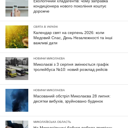
Екологічний хладагентів: чому заправка
кондиціонера нового покоління коштує
дорожче
СВЯТА В УКРАЇНІ
Календар свят на серпень 2026: коли
Медовий Спас, День Незалежності та інші
важливі дати
НОВИНИ МИКОЛАЄВА
Миколаєві з 3 серпня змінюється графік
тролейбуса №10: новий розклад рейсів
НОВИНИ МИКОЛАЄВА
Масований обстріл Миколаєва 28 липня:
десятки вибухів, зруйновано будинок
МИКОЛАЇВСЬКА ОБЛАСТЬ
На Миколаївщині бабуся побила трирічну