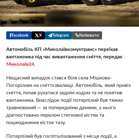
Facebook
X
Telegram
Копіювати
Автомобіль КП «Миколаївкомунтранс» переїхав
вантажника під час вивантаження сміття, передає
Миколаїв24
.
Нещасний випадок стався біля села Мішково-
Погорілове на сміттєзвалищі. Автомобіль, який привіз
сміття, почав рухатися заднім ходом та не помітив
вантажника. Внаслідок події потерпілий був тяжко
травмований — за попередніми даними, у нього
діагностовано перелом стегнової кістки та
пошкодження кісток тазу.
Потерпілий був госпіталізований з місця події, а