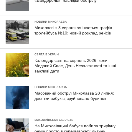
«Бандероль»: наслідки обстрілу
НОВИНИ МИКОЛАЄВА
Миколаєві з 3 серпня змінюється графік
тролейбуса №10: новий розклад рейсів
СВЯТА В УКРАЇНІ
Календар свят на серпень 2026: коли
Медовий Спас, День Незалежності та інші
важливі дати
НОВИНИ МИКОЛАЄВА
Масований обстріл Миколаєва 28 липня:
десятки вибухів, зруйновано будинок
МИКОЛАЇВСЬКА ОБЛАСТЬ
На Миколаївщині бабуся побила трирічну
онуку просто в супермаркеті: дитину