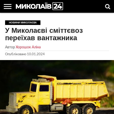
ГОЛОВНІ
НОВИНИ
НОВИНИ
МИКОЛАЇВСЬКА
НОВИНИ
УКРАЇНА
НОВИНИ
АСТРОЛОГІЯ
СВЯТА
КОРИСНІ
НОВИНИ МИКОЛАЄВА
МИКОЛАЄВА
ОБЛАСТЬ
СПОРТУ
ТА СВІТ
КОМПАНІЙ
В
СТАТТІ
У Миколаєві сміттєвоз
УКРАЇНІ
переїхав вантажника
Автор
Хорошок Аліна
Опубліковано
10.01.2024