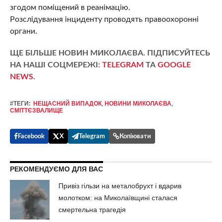
згодом поміщений в реанімацію.
Розслідування інциденту проводять правоохоронні
органи.
ЩЕ БІЛЬШЕ НОВИН МИКОЛАЄВА. ПІДПИСУЙТЕСЬ
НА НАШІ СОЦМЕРЕЖІ:
TELEGRAM
ТА
GOOGLE
NEWS
.
#ТЕГИ:
НЕЩАСНИЙ ВИПАДОК
,
НОВИНИ МИКОЛАЄВА
,
СМІТТЄЗВАЛИЩЕ
Facebook
X
Telegram
Копіювати
РЕКОМЕНДУЄМО ДЛЯ ВАС
Привіз гільзи на металобрухт і вдарив
молотком: на Миколаївщині сталася
смертельна трагедія