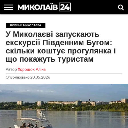
ГОЛОВНІ
НОВИНИ
НОВИНИ
МИКОЛАЇВСЬКА
НОВИНИ
УКРАЇНА
НОВИНИ
АСТРОЛОГІЯ
СВЯТА
КОРИСНІ
НОВИНИ МИКОЛАЄВА
МИКОЛАЄВА
ОБЛАСТЬ
СПОРТУ
ТА СВІТ
КОМПАНІЙ
В
СТАТТІ
У Миколаєві запускають
УКРАЇНІ
екскурсії Південним Бугом:
скільки коштує прогулянка і
що покажуть туристам
Автор
Хорошок Аліна
Опубліковано
20.05.2026