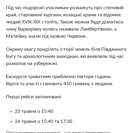
Під час подорожі учасникам розкажуть про степовий
край, старовинні кургани, козацькі храми та відомих
людей XVIII-XIX століть. Також можна буде дізнатися,
чому Варварівку колись називали Ламбертівкою, а
Матвіївку знали під назвою Червоне.
Окрему увагу приділять історії земель біля Південного
Бугу та археологічним знахідкам, які виявляли під час
розкопок на узбережжі.
Екскурсія триватиме приблизно півтори години.
Вартість участі становить 450 гривень з людини.
Перші рейси заплановані:
23 травня о 15:40
24 травня о 15:40 та 17:30