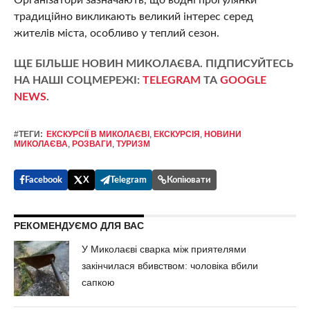
Організатори зазначають, що водні прогулянки
традиційно викликають великий інтерес серед
жителів міста, особливо у теплий сезон.
ЩЕ БІЛЬШЕ НОВИН МИКОЛАЄВА. ПІДПИСУЙТЕСЬ
НА НАШІ СОЦМЕРЕЖІ:
TELEGRAM
ТА
GOOGLE
NEWS
.
#ТЕГИ:
ЕКСКУРСІЇ В МИКОЛАЄВІ
,
ЕКСКУРСІЯ
,
НОВИНИ
МИКОЛАЄВА
,
РОЗВАГИ
,
ТУРИЗМ
Facebook
X
Telegram
Копіювати
РЕКОМЕНДУЄМО ДЛЯ ВАС
У Миколаєві сварка між приятелями
закінчилася вбивством: чоловіка вбили
сапкою