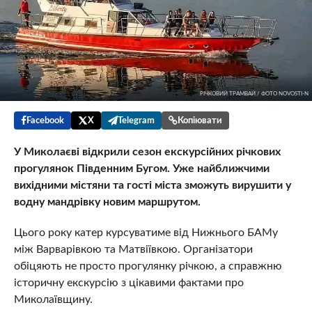
РІЧКОВИЙ ТРАМВАЙ / ФОТО NOVOSTI-N
Facebook
X
Telegram
Копіювати
У Миколаєві відкрили сезон екскурсійних річкових
прогулянок Південним Бугом. Уже найближчими
вихідними містяни та гості міста зможуть вирушити у
водну мандрівку новим маршрутом.
Цього року катер курсуватиме від Нижнього БАМу
між Варварівкою та Матвіївкою. Організатори
обіцяють не просто прогулянку річкою, а справжню
історичну екскурсію з цікавими фактами про
Миколаївщину.