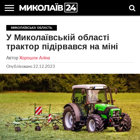
ГОЛОВНІ
НОВИНИ
НОВИНИ
МИКОЛАЇВСЬКА
НОВИНИ
УКРАЇНА
НОВИНИ
АСТРОЛОГІЯ
СВЯТА
КОРИСНІ
МИКОЛАЇВСЬКА ОБЛАСТЬ
МИКОЛАЄВА
ОБЛАСТЬ
СПОРТУ
ТА СВІТ
КОМПАНІЙ
В
СТАТТІ
У Миколаївській області
УКРАЇНІ
трактор підірвався на міні
Автор
Хорошок Аліна
Опубліковано
22.12.2023