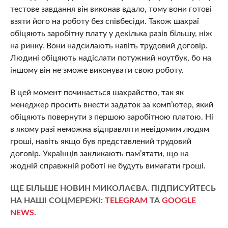
тестове завдання він виконав вдало, тому вони готові
взяти його на роботу без співбесіди. Також шахраї
обіцяють заробітну плату у декілька разів більшу, ніж
на ринку. Вони надсилають навіть трудовий договір.
Людині обіцяють надіслати потужний ноутбук, бо на
іншому він не зможе виконувати свою роботу.
В цей момент починається шахрайство, так як
менеджер просить внести задаток за комп’ютер, який
обіцяють повернути з першою заробітною платою. Ні
в якому разі неможна відправляти невідомим людям
гроші, навіть якщо був представлений трудовий
договір. Українців закликають пам’ятати, що на
жодній справжній роботі не будуть вимагати гроші.
ЩЕ БІЛЬШЕ НОВИН МИКОЛАЄВА. ПІДПИСУЙТЕСЬ
НА НАШІ СОЦМЕРЕЖІ:
TELEGRAM
ТА
GOOGLE
NEWS
.