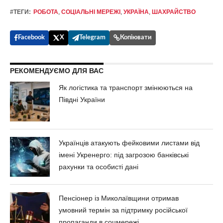
#ТЕГИ:
РОБОТА
,
СОЦІАЛЬНІ МЕРЕЖІ
,
УКРАЇНА
,
ШАХРАЙСТВО
Facebook
X
Telegram
Копіювати
РЕКОМЕНДУЄМО ДЛЯ ВАС
Як логістика та транспорт змінюються на
Півдні України
Українців атакують фейковими листами від
імені Укренерго: під загрозою банківські
рахунки та особисті дані
Пенсіонер із Миколаївщини отримав
умовний термін за підтримку російської
пропаганди в соцмережі