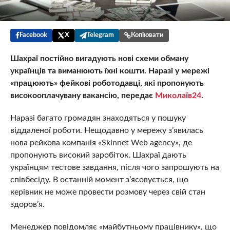
Facebook
X
Telegram
Копіювати
Шахраї постійно вигадують нові схеми обману
українців та виманюють їхні кошти. Наразі у мережі
«працюють» фейкові роботодавці, які пропонують
високооплачувану вакансію, передає
Миколаїв24
.
Наразі багато громадян знаходяться у пошуку
віддаленої роботи. Нещодавно у мережу з’явилась
нова рейкова компанія «Skinnet Web agency», де
пропонують високий заробіток. Шахраї дають
українцям тестове завдання, після чого запрошують на
співбесіду. В останній момент з’ясовується, що
керівник не може провести розмову через свій стан
здоров’я.
Менеджер повідомляє «майбутньому працівнику», що