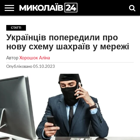
ГОЛОВНІ
НОВИНИ
НОВИНИ
МИКОЛАЇВСЬКА
НОВИНИ
УКРАЇНА
НОВИНИ
АСТРОЛОГІЯ
СВЯТА
КОРИСНІ
СТАТТІ
МИКОЛАЄВА
ОБЛАСТЬ
СПОРТУ
ТА СВІТ
КОМПАНІЙ
В
СТАТТІ
Українців попередили про
УКРАЇНІ
нову схему шахраїв у мережі
Автор
Хорошок Аліна
Опубліковано
05.10.2023