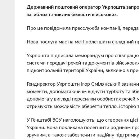
Державний поштовий оператор Укрпошта запров
загиблих і зниклих безвісти військових.
Про це повідомила пресслужба компанії, переда
Нова послуга має на меті полегшити складний п
Укрпошта підписала меморандум про співпрацю 
системи передачі речей та документів військови
підконтрольній території України, включно з п
Гендиректор Укрпошти Ігор Смілянський зазначи
моменти, допомагаючи їм відчути турботу та збе
допомога у вигляді пересилки особистих речей 
отримують можливість зберегти тепло, історію т
У Генштабі ЗСУ наголошують, що створення цієї
України. Вона покликана полегшити родинам пр
зручним, а також забезпечити надійну підтримку