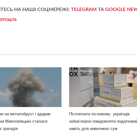
ТЕСЬ НА НАШІ СОЦМЕРЕЖІ:
TELEGRAM
ТА
GOOGLE NE
КРПОШТА
ьзи на металобрухт і вдарив
Післяплата по-новому: українців
на Миколаївщині сталася
зобов’язали повідомляти податкови
 трагедія
навіть для невеликих сум