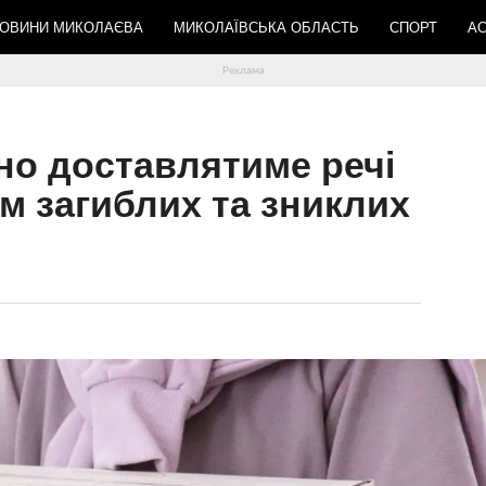
ОВИНИ МИКОЛАЄВА
МИКОЛАЇВСЬКА ОБЛАСТЬ
СПОРТ
АС
но доставлятиме речі
м загиблих та зниклих