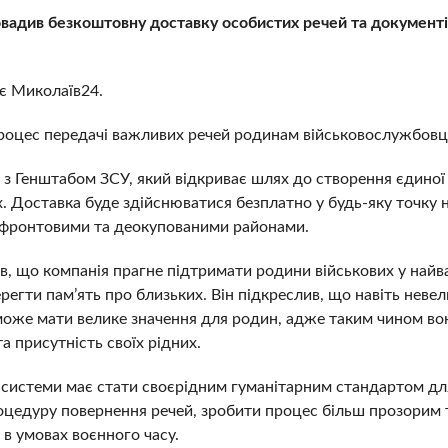
адив безкоштовну доставку особистих речей та документі
є Миколаїв24.
роцес передачі важливих речей родинам військовослужбовц
з Генштабом ЗСУ, який відкриває шлях до створення єдиної
х. Доставка буде здійснюватися безплатно у будь-яку точку 
рифронтовими та деокупованими районами.
в, що компанія прагне підтримати родини військових у найв
регти пам’ять про близьких. Він підкреслив, що навіть невел
може мати велике значення для родин, адже таким чином во
а присутність своїх рідних.
 системи має стати своєрідним гуманітарним стандартом дл
оцедуру повернення речей, зробити процес більш прозорим 
 в умовах воєнного часу.