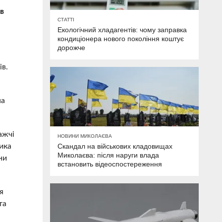
в
СТАТТІ
Екологічний хладагентів: чому заправка
кондиціонера нового покоління коштує
дорожче
ів.
на
ажчі
НОВИНИ МИКОЛАЄВА
ика
Скандал на військових кладовищах
Миколаєва: після наруги влада
ни
встановить відеоспостереження
я
та