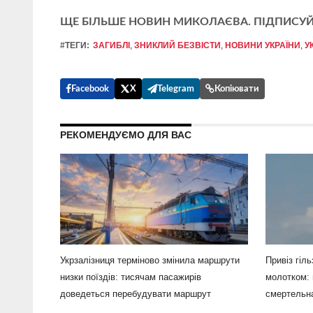
ЩЕ БІЛЬШЕ НОВИН МИКОЛАЄВА. ПІДПИСУЙ
#ТЕГИ:
ЗАГИБЛІ
,
ЗНИКЛИЙ БЕЗВІСТИ
,
НОВИНИ УКРАЇНИ
,
У
Facebook
X
Telegram
Копіювати
РЕКОМЕНДУЄМО ДЛЯ ВАС
Укрзалізниця терміново змінила маршрути
Привіз гіл
низки поїздів: тисячам пасажирів
молотком: 
доведеться перебудувати маршрут
смертельна