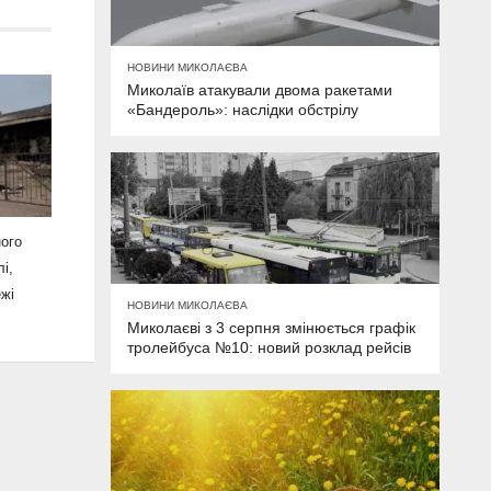
НОВИНИ МИКОЛАЄВА
Миколаїв атакували двома ракетами
«Бандероль»: наслідки обстрілу
ного
і,
ежі
НОВИНИ МИКОЛАЄВА
Миколаєві з 3 серпня змінюється графік
тролейбуса №10: новий розклад рейсів