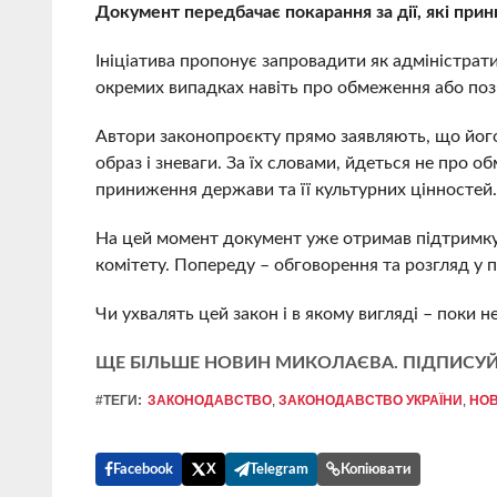
Документ передбачає покарання за дії, які прин
Ініціатива пропонує запровадити як адміністратив
окремих випадках навіть про обмеження або поз
Автори законопроєкту прямо заявляють, що його 
образ і зневаги. За їх словами, йдеться не про 
приниження держави та її культурних цінностей
На цей момент документ уже отримав підтримку
комітету. Попереду – обговорення та розгляд у 
Чи ухвалять цей закон і в якому вигляді – поки н
ЩЕ БІЛЬШЕ НОВИН МИКОЛАЄВА. ПІДПИСУЙ
#ТЕГИ:
ЗАКОНОДАВСТВО
,
ЗАКОНОДАВСТВО УКРАЇНИ
,
НОВ
Facebook
X
Telegram
Копіювати