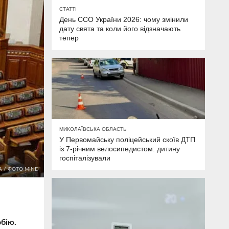
СТАТТІ
День ССО України 2026: чому змінили
дату свята та коли його відзначають
тепер
МИКОЛАЇВСЬКА ОБЛАСТЬ
У Первомайську поліцейський скоїв ДТП
із 7-річним велосипедистом: дитину
госпіталізували
А / ФОТО MIND
обію.