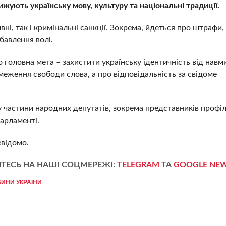
ижують українську мову, культуру та національні традиції.
ні, так і кримінальні санкції. Зокрема, йдеться про штрафи, 
бавлення волі.
головна мета – захистити українську ідентичність від навм
обмеження свободи слова, а про відповідальність за свідоме
.
 частини народних депутатів, зокрема представників профі
парламенті.
евідомо.
ТЕСЬ НА НАШІ СОЦМЕРЕЖІ:
TELEGRAM
ТА
GOOGLE NE
ИНИ УКРАЇНИ