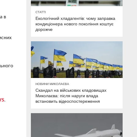
СТАТТІ
а в
Екологічний хладагентів: чому заправка
кондиціонера нового покоління коштує
дорожче
исних
льного
НОВИНИ МИКОЛАЄВА
Скандал на військових кладовищах
Миколаєва: після наруги влада
WS
.
встановить відеоспостереження