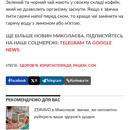
Зелений та чорний чай мають у своєму складі кофеїн,
який не дозволить організму заснути. Якщо є звичка
пити гарячі напої перед сном, то краще чаї замінити на
гарячу воду з лимоном або м’ятою.
ЩЕ БІЛЬШЕ НОВИН МИКОЛАЄВА. ПІДПИСУЙТЕСЬ
НА НАШІ СОЦМЕРЕЖІ:
TELEGRAM
ТА
GOOGLE
NEWS
.
#ТЕГИ:
ЗДОРОВ'Я
,
КОРИСНІ ПОРАДИ
,
РАЦІОН
,
СОН
Facebook
X
Telegram
Копіювати
РЕКОМЕНДУЄМО ДЛЯ ВАС
ZDRAVO в Миколаєві: звички, які непомітно
руйнують ваше здоров’я щодня