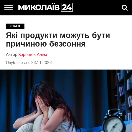
ГОЛОВНІ
НОВИНИ
НОВИНИ
МИКОЛАЇВСЬКА
НОВИНИ
УКРАЇНА
НОВИНИ
АСТРОЛОГІЯ
СВЯТА
КОРИСНІ
СТАТТІ
МИКОЛАЄВА
ОБЛАСТЬ
СПОРТУ
ТА СВІТ
КОМПАНІЙ
В
СТАТТІ
Які продукти можуть бути
УКРАЇНІ
причиною безсоння
Автор
Хорошок Аліна
Опубліковано
23.11.2023