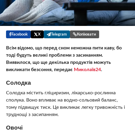
Facebook
X
Telegram
Копіювати
Всім відомо, що перед сном неможна пити каву, бо
тоді будуть великі проблеми з засинанням.
Виявилося, що ще декілька продуктів можуть
викликати безсоння, передає
Миколаїв24
.
Солодка
Солодка містить гліциризин, лікарсько-рослинна
сполука. Воно впливає на водно-сольовий баланс,
тому підвищує тиск. Це викликає легку тривожність і
труднощі з засипанням.
Овочі