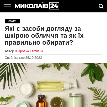
ГОЛОВНІ
НОВИНИ
НОВИНИ
МИКОЛАЇВСЬКА
НОВИНИ
УКРАЇНА
НОВИНИ
АСТРОЛОГІЯ
СВЯТА
КОРИСНІ
СТАТТІ
МИКОЛАЄВА
ОБЛАСТЬ
СПОРТУ
ТА СВІТ
КОМПАНІЙ
В
СТАТТІ
Які є засоби догляду за
УКРАЇНІ
шкірою обличчя та як їх
правильно обирати?
Автор
Шаровка Світлана
Опубліковано
25.10.2023