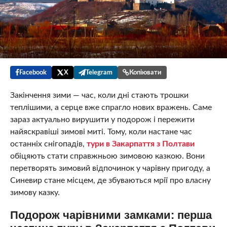
Facebook
X
Telegram
Копіювати
Закінчення зими — час, коли дні стають трошки
теплішими, а серце вже спрагло нових вражень. Саме
зараз актуально вирушити у подорож і пережити
найяскравіші зимові миті. Тому, коли настане час
останніх снігопадів,
тури в Закарпаття з Полтави
обіцяють стати справжньою зимовою казкою. Вони
перетворять зимовий відпочинок у чарівну пригоду, а
Синевир стане місцем, де збуваються мрії про власну
зимову казку.
Подорож чарівними замками: перша