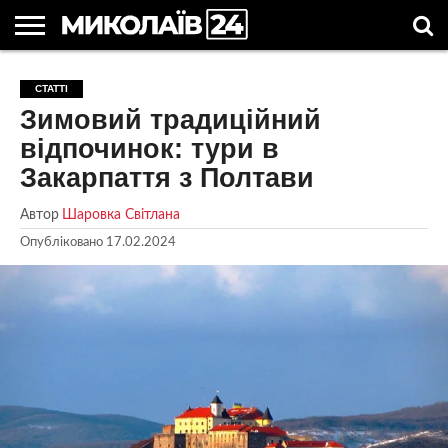
ГОЛОВНІ
НОВИНИ
НОВИНИ
МИКОЛАЇВСЬКА
НОВИНИ
УКРАЇНА
НОВИНИ
АСТРОЛОГІЯ
СВЯТА
КОРИСНІ
СТАТТІ
МИКОЛАЄВА
ОБЛАСТЬ
СПОРТУ
ТА СВІТ
КОМПАНІЙ
В
СТАТТІ
Зимовий традиційний
УКРАЇНІ
відпочинок: тури в
Закарпаття з Полтави
Автор
Шаровка Світлана
Опубліковано
17.02.2024