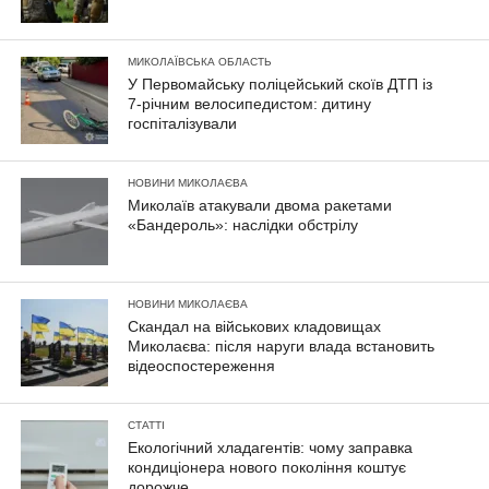
МИКОЛАЇВСЬКА ОБЛАСТЬ
У Первомайську поліцейський скоїв ДТП із
7-річним велосипедистом: дитину
госпіталізували
НОВИНИ МИКОЛАЄВА
Миколаїв атакували двома ракетами
«Бандероль»: наслідки обстрілу
НОВИНИ МИКОЛАЄВА
Скандал на військових кладовищах
Миколаєва: після наруги влада встановить
відеоспостереження
СТАТТІ
Екологічний хладагентів: чому заправка
кондиціонера нового покоління коштує
дорожче