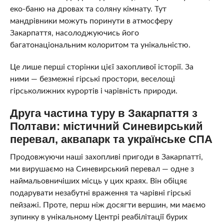
еко-баню на дровах та соляну кімнату. Тут
мандрівники можуть поринути в атмосферу
Закарпаття, насолоджуючись його
багатонаціональним колоритом та унікальністю.
Це лише перші сторінки цієї захопливої історії. За
ними — безмежні гірські простори, веселощі
гірськолижних курортів і чарівність природи.
Друга частина туру в Закарпаття з
Полтави: містичний Синевирський
перевал, аквапарк та українське СПА
Продовжуючи наші захопливі пригоди в Закарпатті,
ми вирушаємо на Синевирський перевал — одне з
наймальовничіших місць у цих краях. Він обіцяє
подарувати незабутні враження та чарівні гірські
пейзажі. Проте, перш ніж досягти вершин, ми маємо
зупинку в унікальному Центрі реабілітації бурих