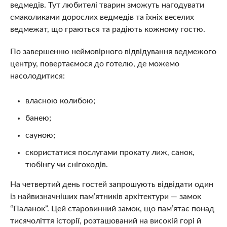
ведмедів. Тут любителі тварин зможуть нагодувати
смаколиками дорослих ведмедів та їхніх веселих
ведмежат, що граються та радіють кожному гостю.
По завершенню неймовірного відвідування ведмежого
центру, повертаємося до готелю, де можемо
насолодитися:
власною колибою;
банею;
сауною;
скористатися послугами прокату лиж, санок,
тюбінгу чи снігоходів.
На четвертий день гостей запрошують відвідати один
із найвизначніших пам’ятників архітектури — замок
“Паланок”. Цей старовинний замок, що пам’ятає понад
тисячоліття історії, розташований на високій горі й