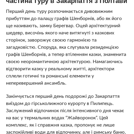
частина туру в Закарпаття з Полтави
Перший день туру розпочинається дивовижним
прибуттям до палацу графів Шенборнів, або як його
ще називають, замку Берегвар. Оцей архітектурний
шедевр, височінь якого наче витягнуті з казкових
сторінок, заворожує своєю гармонією та
загадковістю. Споруда, яка слугувала резиденцією
графів Шенборнів, а тепер втіленням казки, знаменита
своєю неоромантичною архітектурою. Намагаючись
відтворити казку у реальному житті, архітектори
сплели готичні та романські елементи у
неперевершений ансамбль.
Закінчується перший день подорожі до Закарпаття
виїздом до гірськолижного курорту в Пилипець.
Заслужений відпочинок після інтенсивного дня чекає
на вас у термальних водах “Жайворонок”. Цей
комплекс, як і справжня казка, пропонує не лише
заспокійливі води для відпочинку, але і римську баню,