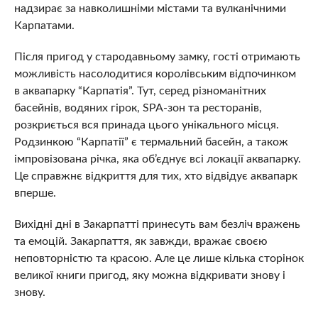
надзирає за навколишніми містами та вулканічними
Карпатами.
Після пригод у стародавньому замку, гості отримають
можливість насолодитися королівським відпочинком
в аквапарку “Карпатія”. Тут, серед різноманітних
басейнів, водяних гірок, SPA-зон та ресторанів,
розкриється вся принада цього унікального місця.
Родзинкою “Карпатії” є термальний басейн, а також
імпровізована річка, яка об’єднує всі локації аквапарку.
Це справжнє відкриття для тих, хто відвідує аквапарк
вперше.
Вихідні дні в Закарпатті принесуть вам безліч вражень
та емоцій. Закарпаття, як завжди, вражає своєю
неповторністю та красою. Але це лише кілька сторінок
великої книги пригод, яку можна відкривати знову і
знову.