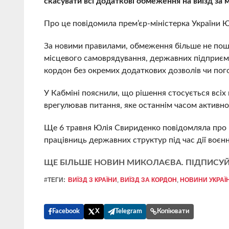
скасувати всі додаткові обмеження на виїзд за 
Про це повідомила прем’єр-міністерка України 
За новими правилами, обмеження більше не пош
місцевого самоврядування, державних підприємс
кордон без окремих додаткових дозволів чи пог
У Кабміні пояснили, що рішення стосується всіх 
врегулював питання, яке останнім часом активно
Ще 6 травня Юлія Свириденко повідомляла про пі
працівниць державних структур під час дії воєнно
ЩЕ БІЛЬШЕ НОВИН МИКОЛАЄВА. ПІДПИСУЙ
#ТЕГИ:
ВИЇЗД З КРАЇНИ
,
ВИЇЗД ЗА КОРДОН
,
НОВИНИ УКРАЇ
Facebook
X
Telegram
Копіювати