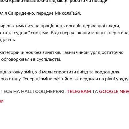
межі країни незалежно від місця роботи чи посади.
Юлія Свириденко, передає Миколаїв24.
ирюватимуться на працівниць органів державної влади,
тв та судової системи. Відтепер усі жінки можуть перетина
оджень.
категорій жінок без винятків. Таким чином уряд остаточно
 обговорювали в суспільстві.
дготовку змін, які мали спростити виїзд за кордон для
го стану. Тепер ці зміни офіційно затвердили на рівні уряду
ТЕСЬ НА НАШІ СОЦМЕРЕЖІ:
TELEGRAM
ТА
GOOGLE NE
НИ