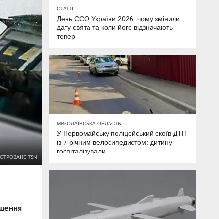
СТАТТІ
День ССО України 2026: чому змінили
дату свята та коли його відзначають
тепер
МИКОЛАЇВСЬКА ОБЛАСТЬ
У Первомайську поліцейський скоїв ДТП
із 7-річним велосипедистом: дитину
госпіталізували
ЮСТРОВАНЕ TSN
ішення