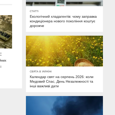
СТАТТІ
Екологічний хладагентів: чому заправка
кондиціонера нового покоління коштує
дорожче
ВС
йних
і
СВЯТА В УКРАЇНІ
Календар свят на серпень 2026: коли
Медовий Спас, День Незалежності та
інші важливі дати