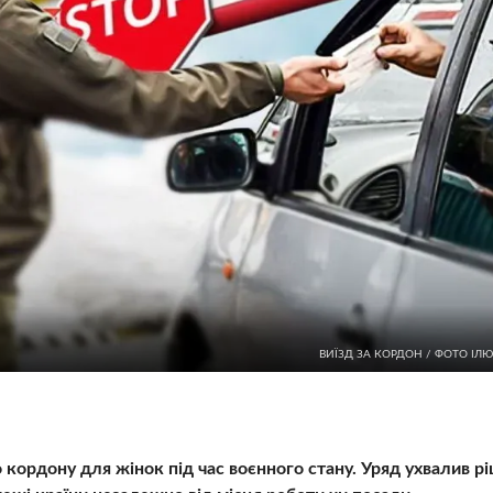
ВИЇЗД ЗА КОРДОН / ФОТО ІЛ
 кордону для жінок під час воєнного стану. Уряд ухвалив р