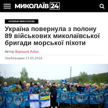
ГОЛОВНІ
НОВИНИ
НОВИНИ
МИКОЛАЇВСЬКА
НОВИНИ
УКРАЇНА
НОВИНИ
АСТРОЛОГІЯ
СВЯТА
КОРИСНІ
НОВИНИ МИКОЛАЄВА
МИКОЛАЄВА
ОБЛАСТЬ
СПОРТУ
ТА СВІТ
КОМПАНІЙ
В
СТАТТІ
Україна повернула з полону
УКРАЇНІ
89 військових миколаївської
бригади морської піхоти
Автор
Хорошок Аліна
Опубліковано
15.05.2026