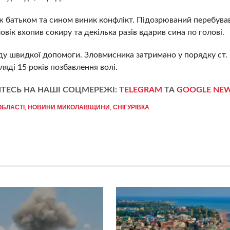
ж батьком та сином виник конфлікт. Підозрюваний перебува
овік вхопив сокиру та декілька разів вдарив сина по голові.
ду швидкої допомоги. Зловмисника затримано у порядку ст.
яді 15 років позбавлення волі.
ТЕСЬ НА НАШІ СОЦМЕРЕЖІ:
TELEGRAM
ТА
GOOGLE NE
ОБЛАСТІ
,
НОВИНИ МИКОЛАЇВЩИНИ
,
СНІГУРІВКА