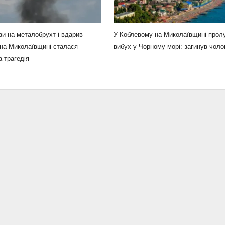
ьзи на металобрухт і вдарив
У Коблевому на Миколаївщині прол
на Миколаївщині сталася
вибух у Чорному морі: загинув чоло
 трагедія