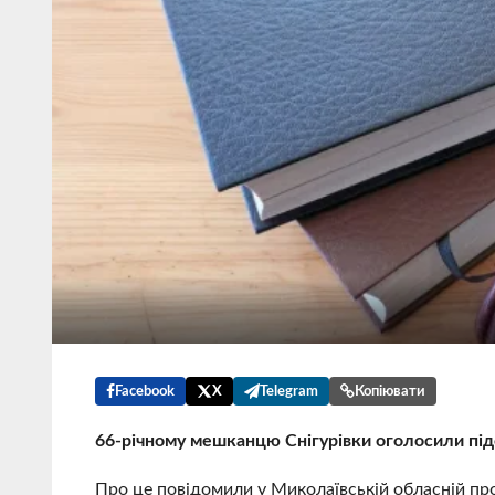
Facebook
X
Telegram
Копіювати
66-річному мешканцю Снігурівки оголосили підо
Про це повідомили у Миколаївській обласній пр