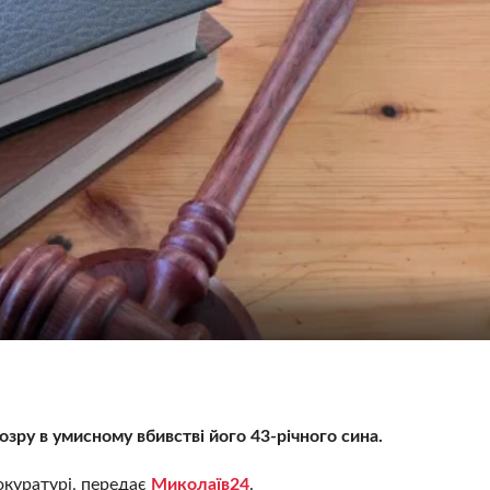
зру в умисному вбивстві його 43-річного сина.
окуратурі, передає
Миколаїв24
.