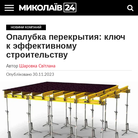
ГОЛОВНІ
НОВИНИ
НОВИНИ
МИКОЛАЇВСЬКА
НОВИНИ
УКРАЇНА
НОВИНИ
АСТРОЛОГІЯ
СВЯТА
КОРИСНІ
НОВИНИ КОМПАНІЙ
МИКОЛАЄВА
ОБЛАСТЬ
СПОРТУ
ТА СВІТ
КОМПАНІЙ
В
СТАТТІ
Опалубка перекрытия: ключ
УКРАЇНІ
к эффективному
строительству
Автор
Шаровка Світлана
Опубліковано
30.11.2023