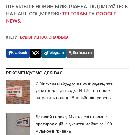
ЩЕ БІЛЬШЕ НОВИН МИКОЛАЄВА. ПІДПИСУЙТЕСЬ
НА НАШІ СОЦМЕРЕЖІ:
TELEGRAM
ТА
GOOGLE
NEWS
.
#ТЕГИ:
БУДІВНИЦТВО
,
ОПАЛУБКА
Facebook
X
Telegram
Копіювати
РЕКОМЕНДУЄМО ДЛЯ ВАС
У Миколаєві збудують протирадіаційне
укриття для дитсадка №126: на проєкт
витратять понад 98 мільйонів гривень
Дитячий садок у Миколаєві отримає
протирадіаційне укриття майже за 100
мільйонів гривень