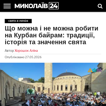
ГОЛОВНІ
НОВИНИ
НОВИНИ
МИКОЛАЇВСЬКА
НОВИНИ
УКРАЇНА
НОВИНИ
АСТРОЛОГІЯ
СВЯТА
КОРИСНІ
СВЯТА В УКРАЇНІ
МИКОЛАЄВА
ОБЛАСТЬ
СПОРТУ
ТА СВІТ
КОМПАНІЙ
В
СТАТТІ
Що можна і не можна робити
УКРАЇНІ
на Курбан байрам: традиції,
історія та значення свята
Автор
Хорошок Аліна
Опубліковано
27.05.2026