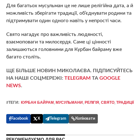
Для багатьох мусульман це не лише релігійна дата, а й
можливість зберігати традиції, об’єднувати родини та
підтримувати один одного навіть у непрості часи.
Свято нагадує про важливість людяності,
взаємоповаги та милосердя. Саме ці цінності
залишаються головними для Курбан байраму вже
багато століть.
ЩЕ БІЛЬШЕ НОВИН МИКОЛАЄВА. ПІДПИСУЙТЕСЬ
НА НАШІ СОЦМЕРЕЖІ:
TELEGRAM
ТА
GOOGLE
NEWS
.
#ТЕГИ:
КУРБАН БАЙРАМ
,
МУСУЛЬМАНИ
,
РЕЛІГІЯ
,
СВЯТО
,
ТРАДИЦІЇ
Facebook
X
Telegram
Копіювати
РЕКОМЕНДУЄМО ДЛЯ ВАС