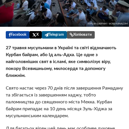
КУРБАН БАЙРАМ / ФОТО KANALDIM
Facebook
X
Telegram
Копіювати
27 травня мусульмани в Україні та світі відзначають
Курбан байрам, або Ід аль-Адха. Це одне з
найголовніших свят в ісламі, яке символізує віру,
покору Всевишньому, милосердя та допомогу
ближнім.
Свято настає через 70 днів після завершення Рамадану
та збігається із завершенням хаджу, тобто
паломництва до священного міста Мекка. Курбан
байрам припадає на 10 день місяця Зуль-Хіджа за
мусульманським календарем.
Для багатьох вірян цей день має особливе духовне