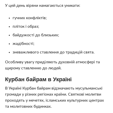
У цей день віряни намагаються уникати:
гучних конфліктів;
пліток і образ;
байдужості до близьких;
жадібності;
зневажливого ставлення до традицій свята.
Особливу увагу приділяють духовній атмосфері та
щирому ставленню до людей.
Курбан байрам в Україні
В Україні Курбан байрам відзначають мусульманські
громади у різних регіонах країни. Святкові молитви
проходять у мечетях, ісламських культурних центрах
та молитовних будинках.