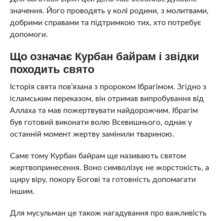
значення. Його проводять у колі родини, з молитвами,
добрими справами та підтримкою тих, хто потребує
допомоги.
Що означає Курбан байрам і звідки
походить свято
Історія свята пов’язана з пророком Ібрагімом. Згідно з
ісламським переказом, він отримав випробування від
Аллаха та мав пожертвувати найдорожчим. Ібрагім
був готовий виконати волю Всевишнього, однак у
останній момент жертву замінили твариною.
Саме тому Курбан байрам ще називають святом
жертвопринесення. Воно символізує не жорстокість, а
щиру віру, покору Богові та готовність допомагати
іншим.
Для мусульман це також нагадування про важливість