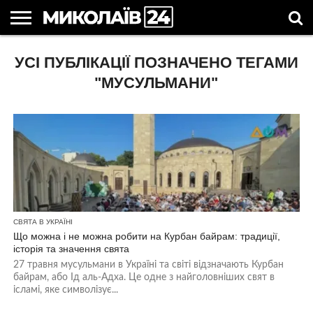
ГОЛОВНІ
УСІ ПУБЛІКАЦІЇ ПОЗНАЧЕНО ТЕГАМИ
НОВИНИ
НОВИНИ
МИКОЛАЇВСЬКА
НОВИНИ
УКРАЇНА
НОВИНИ
АСТРОЛОГІЯ
СВЯТА
КОРИСНІ
МИКОЛАЄВА
ОБЛАСТЬ
СПОРТУ
ТА СВІТ
КОМПАНІЙ
В
СТАТТІ
УКРАЇНІ
"МУСУЛЬМАНИ"
СВЯТА В УКРАЇНІ
Що можна і не можна робити на Курбан байрам: традиції,
історія та значення свята
27 травня мусульмани в Україні та світі відзначають Курбан
байрам, або Ід аль-Адха. Це одне з найголовніших свят в
ісламі, яке символізує...