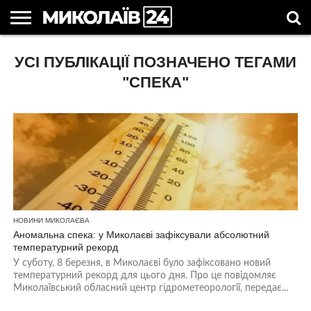
ГОЛОВНІ
УСІ ПУБЛІКАЦІЇ ПОЗНАЧЕНО ТЕГАМИ
НОВИНИ
НОВИНИ
МИКОЛАЇВСЬКА
НОВИНИ
УКРАЇНА
НОВИНИ
АСТРОЛОГІЯ
СВЯТА
КОРИСНІ
МИКОЛАЄВА
ОБЛАСТЬ
СПОРТУ
ТА СВІТ
КОМПАНІЙ
В
СТАТТІ
УКРАЇНІ
"СПЕКА"
НОВИНИ МИКОЛАЄВА
Аномальна спека: у Миколаєві зафіксували абсолютний
температурний рекорд
У суботу, 8 березня, в Миколаєві було зафіксовано новий
температурний рекорд для цього дня. Про це повідомляє
Миколаївський обласний центр гідрометеорології, передає...