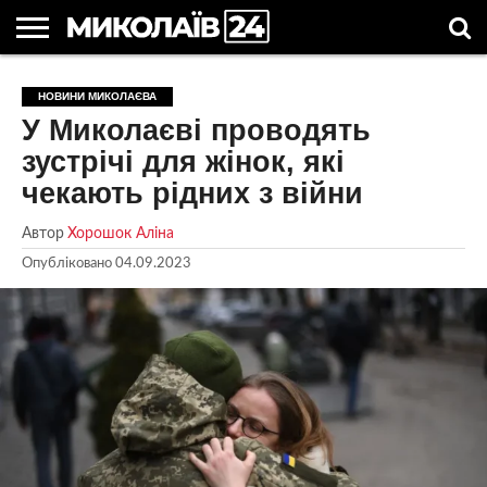
ГОЛОВНІ
НОВИНИ
НОВИНИ
МИКОЛАЇВСЬКА
НОВИНИ
УКРАЇНА
НОВИНИ
АСТРОЛОГІЯ
СВЯТА
КОРИСНІ
НОВИНИ МИКОЛАЄВА
МИКОЛАЄВА
ОБЛАСТЬ
СПОРТУ
ТА СВІТ
КОМПАНІЙ
В
СТАТТІ
У Миколаєві проводять
УКРАЇНІ
зустрічі для жінок, які
чекають рідних з війни
Автор
Хорошок Аліна
Опубліковано
04.09.2023