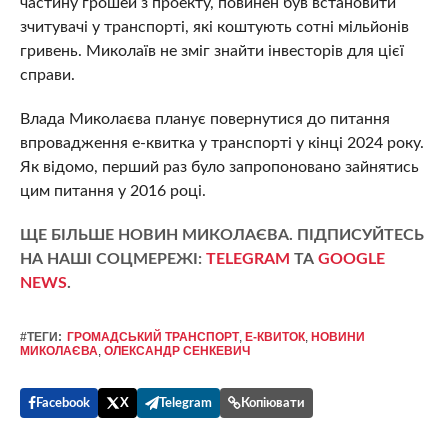
частину грошей з проекту, повинен був встановити
зчитувачі у транспорті, які коштують сотні мільйонів
гривень. Миколаїв не зміг знайти інвесторів для цієї
справи.
Влада Миколаєва планує повернутися до питання
впровадження е-квитка у транспорті у кінці 2024 року.
Як відомо, перший раз було запропоновано зайнятись
цим питання у 2016 році.
ЩЕ БІЛЬШЕ НОВИН МИКОЛАЄВА. ПІДПИСУЙТЕСЬ
НА НАШІ СОЦМЕРЕЖІ:
TELEGRAM
ТА
GOOGLE
NEWS
.
#ТЕГИ:
ГРОМАДСЬКИЙ ТРАНСПОРТ
,
Е-КВИТОК
,
НОВИНИ
МИКОЛАЄВА
,
ОЛЕКСАНДР СЕНКЕВИЧ
Facebook
X
Telegram
Копіювати