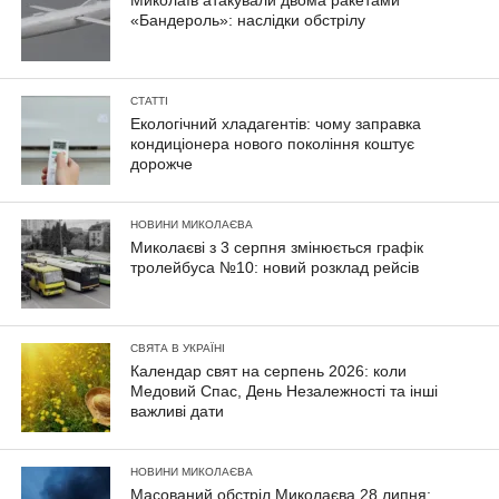
Миколаїв атакували двома ракетами
«Бандероль»: наслідки обстрілу
СТАТТІ
Екологічний хладагентів: чому заправка
кондиціонера нового покоління коштує
дорожче
НОВИНИ МИКОЛАЄВА
Миколаєві з 3 серпня змінюється графік
тролейбуса №10: новий розклад рейсів
СВЯТА В УКРАЇНІ
Календар свят на серпень 2026: коли
Медовий Спас, День Незалежності та інші
важливі дати
НОВИНИ МИКОЛАЄВА
Масований обстріл Миколаєва 28 липня: