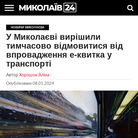
ГОЛОВНІ
НОВИНИ
НОВИНИ
МИКОЛАЇВСЬКА
НОВИНИ
УКРАЇНА
НОВИНИ
АСТРОЛОГІЯ
СВЯТА
КОРИСНІ
НОВИНИ МИКОЛАЄВА
МИКОЛАЄВА
ОБЛАСТЬ
СПОРТУ
ТА СВІТ
КОМПАНІЙ
В
СТАТТІ
У Миколаєві вирішили
УКРАЇНІ
тимчасово відмовитися від
впровадження е-квитка у
транспорті
Автор
Хорошок Аліна
Опубліковано
08.01.2024